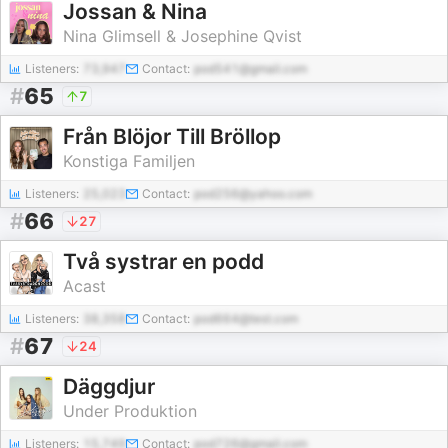
Jossan & Nina
Nina Glimsell & Josephine Qvist
Listeners:
73,947
Contact:
pod541@gmail.com
#
65
7
Från Blöjor Till Bröllop
Konstiga Familjen
Listeners:
25,023
Contact:
pod256@yahoo.com
#
66
27
Två systrar en podd
Acast
Listeners:
38,358
Contact:
pod664@test.com
#
67
24
Däggdjur
Under Produktion
Listeners:
15,749
Contact:
pod726@gmail.com