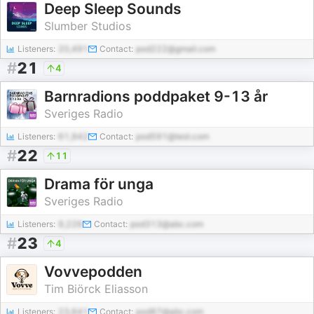
Deep Sleep Sounds
Slumber Studios
Listeners:
20,491
Contact:
pod222@gmail.com
#
21
4
Barnradions poddpaket 9-13 år
Sveriges Radio
Listeners:
61,942
Contact:
pod591@test.com
#
22
11
Drama för unga
Sveriges Radio
Listeners:
9,226
Contact:
pod313@abc.com
#
23
4
Vovvepodden
Tim Biörck Eliasson
Listeners:
23,641
Contact:
pod87@abc.com