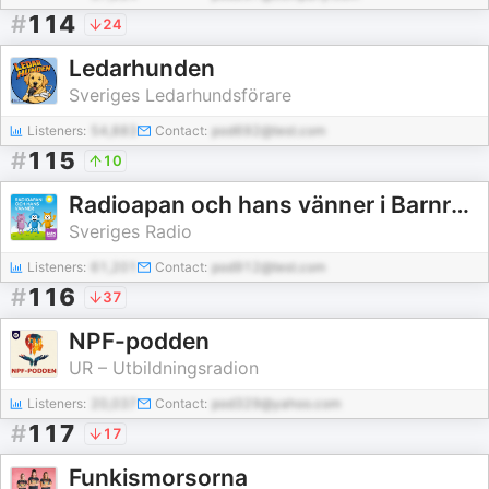
#
114
24
Ledarhunden
Sveriges Ledarhundsförare
Listeners:
54,883
Contact:
pod692@test.com
#
115
10
Radioapan och hans vänner i Barnradion
Sveriges Radio
Listeners:
61,201
Contact:
pod912@test.com
#
116
37
NPF-podden
UR – Utbildningsradion
Listeners:
20,037
Contact:
pod329@yahoo.com
#
117
17
Funkismorsorna