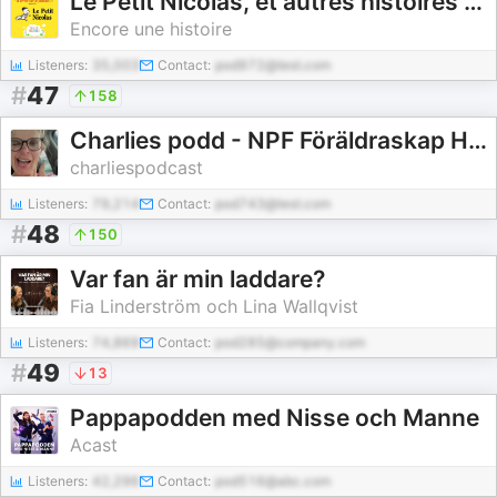
Le Petit Nicolas, et autres histoires cultes - par Encore une histoire
Encore une histoire
Listeners:
35,003
Contact:
pod972@test.com
#
47
158
Charlies podd - NPF Föräldraskap Hemmasittare Barns psykiska ohälsa. Och humor
charliespodcast
Listeners:
79,214
Contact:
pod743@test.com
#
48
150
Var fan är min laddare?
Fia Linderström och Lina Wallqvist
Listeners:
74,869
Contact:
pod285@company.com
#
49
13
Pappapodden med Nisse och Manne
Acast
Listeners:
42,296
Contact:
pod516@abc.com