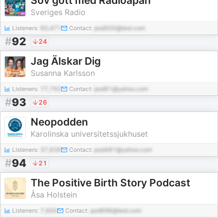
Sov gott med Radioapan
Sveriges Radio
Listeners:
60,471
Contact:
pod500@test.com
#
92
24
Jag Älskar Dig
Susanna Karlsson
Listeners:
77,792
Contact:
pod91@yahoo.com
#
93
26
Neopodden
Karolinska universitetssjukhuset
Listeners:
37,639
Contact:
pod481@yahoo.com
#
94
21
The Positive Birth Story Podcast
Åsa Holstein
Listeners:
7,600
Contact:
pod696@test.com