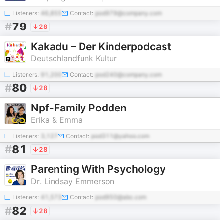
Listeners:
46,855
Contact:
pod979@company.com
#
79
28
Kakadu – Der Kinderpodcast
Deutschlandfunk Kultur
Listeners:
91,200
Contact:
pod240@company.com
#
80
28
Npf-Family Podden
Erika & Emma
Listeners:
3,127
Contact:
pod311@yahoo.com
#
81
28
Parenting With Psychology
Dr. Lindsay Emmerson
Listeners:
41,573
Contact:
pod950@abc.com
#
82
28