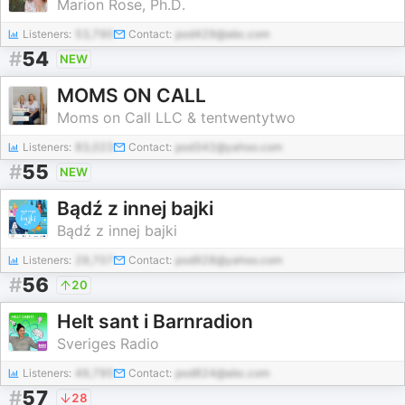
Marion Rose, Ph.D.
Listeners:
53,790
Contact:
pod429@abc.com
#
54
NEW
MOMS ON CALL
Moms on Call LLC & tentwentytwo
Listeners:
83,023
Contact:
pod342@yahoo.com
#
55
NEW
Bądź z innej bajki
Bądź z innej bajki
Listeners:
29,707
Contact:
pod928@yahoo.com
#
56
20
Helt sant i Barnradion
Sveriges Radio
Listeners:
49,795
Contact:
pod824@abc.com
#
57
28