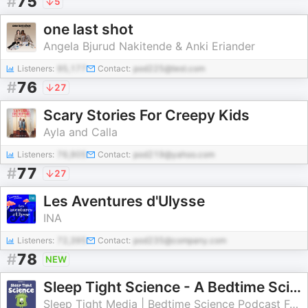
#
75
5
one last shot
Angela Bjurud Nakitende & Anki Eriander
Listeners:
95,177
Contact:
pod225@test.com
#
76
27
Scary Stories For Creepy Kids
Ayla and Calla
Listeners:
76,905
Contact:
pod219@yahoo.com
#
77
27
Les Aventures d'Ulysse
INA
Listeners:
72,395
Contact:
pod235@company.com
#
78
NEW
Sleep Tight Science - A Bedtime Science Podcast For Kids
Sleep Tight Media | Bedtime Science Podcast For Kids & Starglow Media