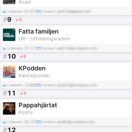
Acast
Listeners:
91,015
Contact:
pod734@gmail.com
#
9
3
Fatta familjen
UR – Utbildningsradion
Listeners:
31,171
Contact:
pod144@company.com
#
10
5
KPodden
Kamratposten
Listeners:
10,889
Contact:
pod253@company.com
#
11
3
Pappahjärtat
Podify
Listeners:
92,775
Contact:
pod85@company.com
#
12