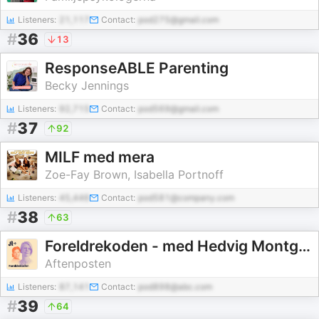
Listeners:
21,117
Contact:
pod275@gmail.com
#
36
13
ResponseABLE Parenting
Becky Jennings
Listeners:
92,715
Contact:
pod569@gmail.com
#
37
92
MILF med mera
Zoe-Fay Brown, Isabella Portnoff
Listeners:
45,446
Contact:
pod581@company.com
#
38
63
Foreldrekoden - med Hedvig Montgomery
Aftenposten
Listeners:
87,141
Contact:
pod898@abc.com
#
39
64