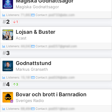
Magiska Godnattsagor
Magiska Godnattsagor
Listeners:
71,662
Contact:
pod733@abc.com
#
2
1
Lojsan & Buster
Acast
Listeners:
44,043
Contact:
pod257@gmail.com
#
3
Godnattstund
Markus Granseth
Listeners:
15,181
Contact:
pod326@abc.com
#
4
3
Bovar och brott i Barnradion
Sveriges Radio
Listeners:
68,494
Contact:
pod351@test.com