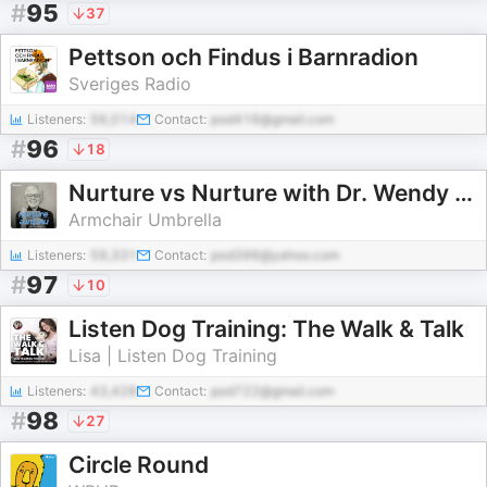
#
95
37
Pettson och Findus i Barnradion
Sveriges Radio
Listeners:
56,014
Contact:
pod416@gmail.com
#
96
18
Nurture vs Nurture with Dr. Wendy Mogel
Armchair Umbrella
Listeners:
59,331
Contact:
pod396@yahoo.com
#
97
10
Listen Dog Training: The Walk & Talk
Lisa | Listen Dog Training
Listeners:
43,428
Contact:
pod722@gmail.com
#
98
27
Circle Round