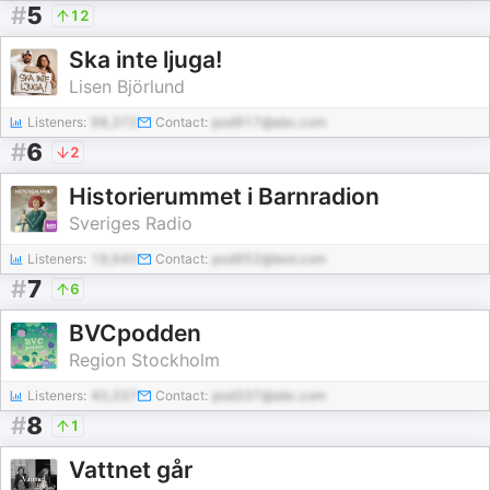
#
5
12
Ska inte ljuga!
Lisen Björlund
Listeners:
98,372
Contact:
pod917@abc.com
#
6
2
Historierummet i Barnradion
Sveriges Radio
Listeners:
19,940
Contact:
pod952@test.com
#
7
6
BVCpodden
Region Stockholm
Listeners:
40,337
Contact:
pod337@abc.com
#
8
1
Vattnet går