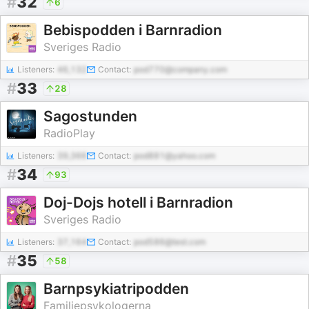
#
32
6
Bebispodden i Barnradion
Sveriges Radio
Listeners:
46,132
Contact:
pod770@company.com
#
33
28
Sagostunden
RadioPlay
Listeners:
39,366
Contact:
pod881@yahoo.com
#
34
93
Doj-Dojs hotell i Barnradion
Sveriges Radio
Listeners:
37,164
Contact:
pod586@test.com
#
35
58
Barnpsykiatripodden
Familjepsykologerna