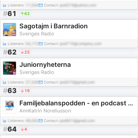
Listeners:
11,544
Contact:
pod374@yahoo.com
#
61
62
Sagotajm i Barnradion
Sveriges Radio
Listeners:
54,172
Contact:
pod715@company.com
#
62
25
Juniornyheterna
Sveriges Radio
Listeners:
27,249
Contact:
pod370@gmail.com
#
63
16
Familjebalanspodden - en podcast om NPF
AnnKatrin Noreliusson
Listeners:
48,092
Contact:
pod901@gmail.com
#
64
4