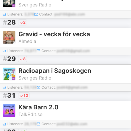
Sveriges Radio
Listeners:
3,376
Contact:
pod166@abc.com
#
28
2
Gravid - vecka för vecka
Almedia
Listeners:
74,977
Contact:
pod556@gmail.com
#
29
8
Radioapan i Sagoskogen
Sveriges Radio
Listeners:
54,129
Contact:
pod44@gmail.com
#
31
12
Kära Barn 2.0
TalkEdit.se
Listeners:
26,179
Contact:
pod232@abc.com