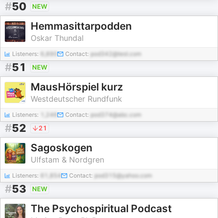
#
50
NEW
Hemmasittarpodden
Oskar Thundal
Listeners:
6,890
Contact:
pod342@test.com
#
51
NEW
MausHörspiel kurz
Westdeutscher Rundfunk
Listeners:
1,246
Contact:
pod374@abc.com
#
52
21
Sagoskogen
Ulfstam & Nordgren
Listeners:
61,854
Contact:
pod315@yahoo.com
#
53
NEW
The Psychospiritual Podcast