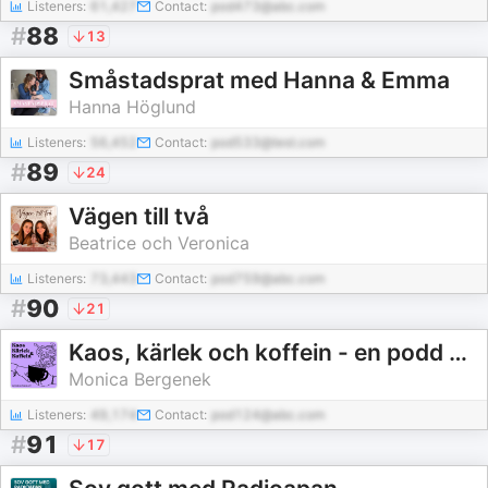
Listeners:
61,427
Contact:
pod473@abc.com
#
88
13
Småstadsprat med Hanna & Emma
Hanna Höglund
Listeners:
56,452
Contact:
pod533@test.com
#
89
24
Vägen till två
Beatrice och Veronica
Listeners:
73,443
Contact:
pod759@abc.com
#
90
21
Kaos, kärlek och koffein - en podd om funkislivet
Monica Bergenek
Listeners:
49,174
Contact:
pod124@abc.com
#
91
17