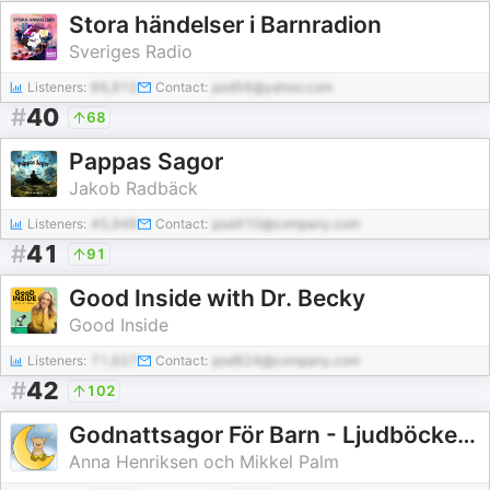
Stora händelser i Barnradion
Sveriges Radio
Listeners:
66,912
Contact:
pod56@yahoo.com
#
40
68
Pappas Sagor
Jakob Radbäck
Listeners:
45,946
Contact:
pod410@company.com
#
41
91
Good Inside with Dr. Becky
Good Inside
Listeners:
71,627
Contact:
pod624@company.com
#
42
102
Godnattsagor För Barn - Ljudböcker om Björnen My
Anna Henriksen och Mikkel Palm