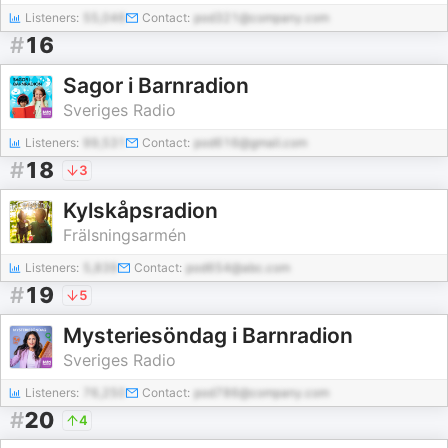
Listeners:
55,046
Contact:
pod321@company.com
#
16
Sagor i Barnradion
Sveriges Radio
Listeners:
99,531
Contact:
pod616@gmail.com
#
18
3
Kylskåpsradion
Frälsningsarmén
Listeners:
5,839
Contact:
pod654@abc.com
#
19
5
Mysteriesöndag i Barnradion
Sveriges Radio
Listeners:
76,250
Contact:
pod786@company.com
#
20
4