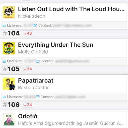
Listen Out Loud with The Loud House
Nickelodeon
Listeners:
6,127
Contact:
pod512@company.com
#
104
48
Everything Under The Sun
Molly Oldfield
Listeners:
17,977
Contact:
pod295@yahoo.com
#
105
24
Papatriarcat
Rostein Cedric
Listeners:
58,624
Contact:
pod223@abc.com
#
106
24
Orlofið
Hafdís Arna Sigurðardóttir og Jasmín Guðrún Abu Libdeh