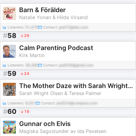
Barn & Förälder
Natalie Yonan & Hilda Virsand
Listeners:
51,476
Contact:
pod15@abc.com
#
58
26
Calm Parenting Podcast
Kirk Martin
Listeners:
38,386
Contact:
pod556@gmail.com
#
59
24
The Mother Daze with Sarah Wright Olsen & Teresa Palmer
Sarah Wright Olsen & Teresa Palmer
Listeners:
9,001
Contact:
pod324@company.com
#
60
16
Gunnar och Elvis
Magiska Sagostunder av Ida Pavelsen