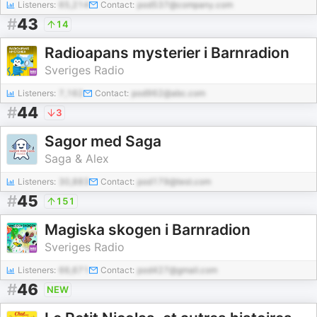
Listeners:
65,214
Contact:
pod537@company.com
#
43
14
Radioapans mysterier i Barnradion
Sveriges Radio
Listeners:
7,162
Contact:
pod962@abc.com
#
44
3
Sagor med Saga
Saga & Alex
Listeners:
30,883
Contact:
pod179@test.com
#
45
151
Magiska skogen i Barnradion
Sveriges Radio
Listeners:
66,671
Contact:
pod427@gmail.com
#
46
NEW