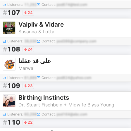
Listeners:
11,292
Contact:
pod674@test.com
#
107
24
Valpliv & Vidare
Susanna & Lotta
Listeners:
38,030
Contact:
pod386@company.com
#
108
24
على قد عقلنا
Marwa
Listeners:
61,889
Contact:
pod824@yahoo.com
#
109
23
Birthing Instincts
Dr. Stuart Fischbein + Midwife Blyss Young
Listeners:
60,298
Contact:
pod164@abc.com
#
110
22