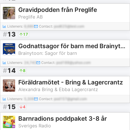
Gravidpodden från Preglife
Preglife AB
Listeners:
6,680
Contact:
pod625@test.com
#
13
17
Godnattsagor för barn med Brainytoon
Brainytoon: Sagor för barn
Listeners:
24,743
Contact:
pod188@yahoo.com
#
14
8
Föräldramötet - Bring & Lagercrantz
Alexandra Bring & Ebba Lagercrantz
Listeners:
5,306
Contact:
pod157@gmail.com
#
15
4
Barnradions poddpaket 3-8 år
Sveriges Radio