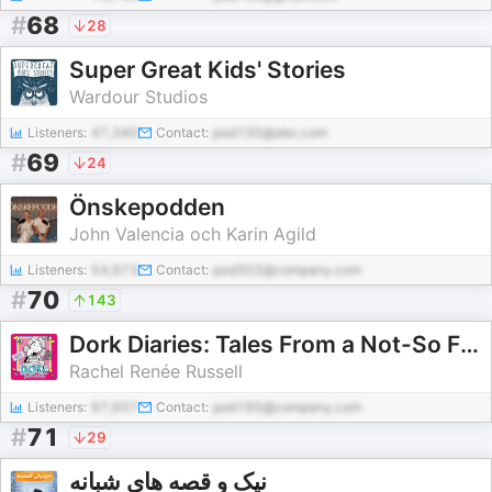
#
68
28
Super Great Kids' Stories
Wardour Studios
Listeners:
47,340
Contact:
pod130@abc.com
#
69
24
Önskepodden
John Valencia och Karin Agild
Listeners:
54,973
Contact:
pod302@company.com
#
70
143
Dork Diaries: Tales From a Not-So Fabulous Life
Rachel Renée Russell
Listeners:
97,607
Contact:
pod195@company.com
#
71
29
نیک و قصه های شبانه