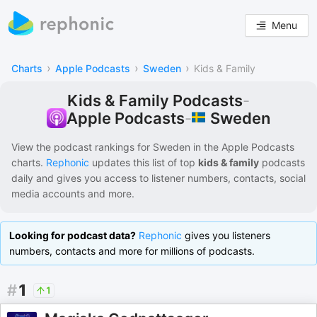
Menu
›
›
›
Charts
Apple Podcasts
Sweden
Kids & Family
Kids & Family Podcasts
-
Sweden
Apple Podcasts
-
View the podcast rankings for
Sweden
in the
Apple Podcasts
charts.
Rephonic
updates this list of
top
kids & family
podcasts
daily and gives you access to listener numbers, contacts, social
media accounts and more.
Looking for podcast data?
Rephonic
gives you listeners
numbers, contacts and more for millions of podcasts.
#
1
1