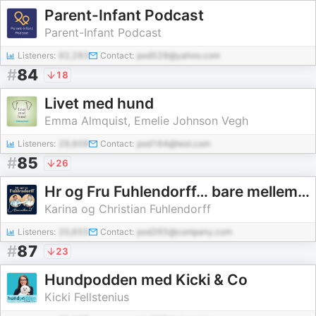
Parent-Infant Podcast
Parent-Infant Podcast
Listeners:
92,283
Contact:
pod528@yahoo.com
#
84
18
Livet med hund
Emma Almquist, Emelie Johnson Vegh
Listeners:
29,609
Contact:
pod164@test.com
#
85
26
Hr og Fru Fuhlendorff… bare mellem os
Karina og Christian Fuhlendorff
Listeners:
20,655
Contact:
pod265@company.com
#
87
23
Hundpodden med Kicki & Co
Kicki Fellstenius