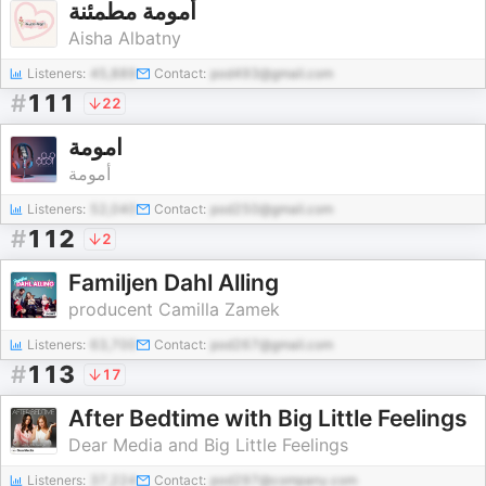
أمومة مطمئنة
Aisha Albatny
Listeners:
45,889
Contact:
pod493@gmail.com
#
111
22
امومة
أمومة
Listeners:
52,040
Contact:
pod250@gmail.com
#
112
2
Familjen Dahl Alling
producent Camilla Zamek
Listeners:
63,700
Contact:
pod267@gmail.com
#
113
17
After Bedtime with Big Little Feelings
Dear Media and Big Little Feelings
Listeners:
37,224
Contact:
pod297@company.com