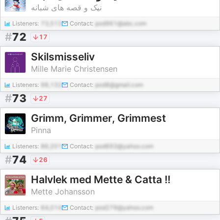
نیک و قصه های شبانه
Listeners:
73,513
Contact:
pod961@abc.com
#
72
17
Skilsmisseliv
Mille Marie Christensen
Listeners:
98,132
Contact:
pod8@gmail.com
#
73
27
Grimm, Grimmer, Grimmest
Pinna
Listeners:
86,201
Contact:
pod693@yahoo.com
#
74
26
Halvlek med Mette & Catta !!
Mette Johansson
Listeners:
64,014
Contact:
pod279@yahoo.com