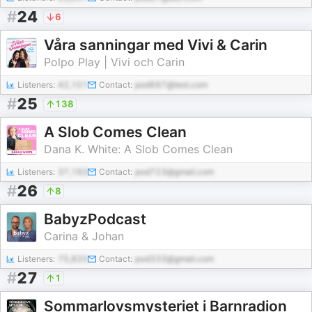
#
24
6
Våra sanningar med Vivi & Carin
Polpo Play | Vivi och Carin
Listeners:
42,101
Contact:
pod697@test.com
#
25
138
A Slob Comes Clean
Dana K. White: A Slob Comes Clean
Listeners:
37,193
Contact:
pod723@gmail.com
#
26
8
BabyzPodcast
Carina & Johan
Listeners:
75,820
Contact:
pod333@gmail.com
#
27
1
Sommarlovsmysteriet i Barnradion