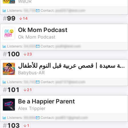
WBUR
Listeners:
56,735
Contact:
pod267@test.com
#
99
14
Ok Mom Podcast
Ok Mom Podcast
Listeners:
54,055
Contact:
pod0@test.com
#
100
23
قصص عربية قبل النوم للأطفال丨قصة ليلية سعيدة丨قصة Lia and Chacha
Babybus-AR
Listeners:
54,743
Contact:
pod737@test.com
#
101
21
Be a Happier Parent
Alex Trippier
Listeners:
99,694
Contact:
pod851@gmail.com
#
103
1