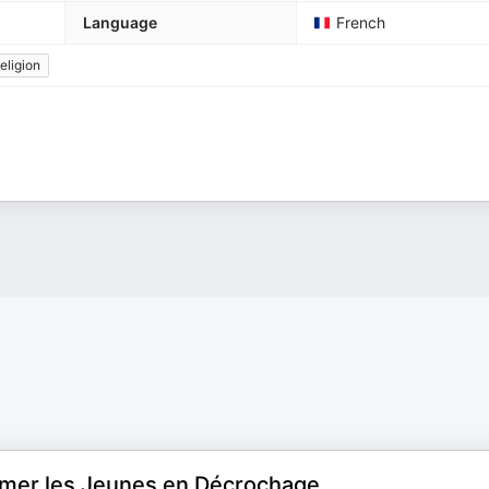
Language
French
eligion
Former les Jeunes en Décrochage