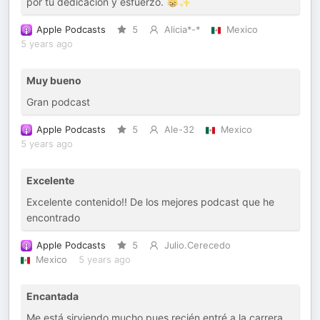
por tu dedicación y esfuerzo. 😸✨
Apple Podcasts
5
Alicia*-*
Mexico
5 years ago
Muy bueno
Gran podcast
Apple Podcasts
5
Ale-32
Mexico
5 years ago
Excelente
Excelente contenido!! De los mejores podcast que he
encontrado
Apple Podcasts
5
Julio.Cerecedo
Mexico
5 years ago
Encantada
Me está sirviendo mucho pues recién entré a la carrera