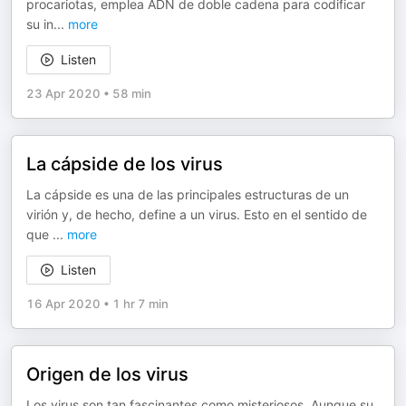
procariotas, emplea ADN de doble cadena para codificar
su in
...
more
Listen
23 Apr 2020
•
58 min
La cápside de los virus
La cápside es una de las principales estructuras de un
virión y, de hecho, define a un virus. Esto en el sentido de
que
...
more
Listen
16 Apr 2020
•
1 hr 7 min
Origen de los virus
Los virus son tan fascinantes como misteriosos. Aunque su