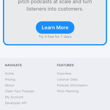
pitch podcasts at scale and turn
listeners into customers.
Learn More
Try it free for 7 days
NAVIGATE
FEATURES
Home
Overview
Pricing
Listener Data
About
Podcast Information
Claim Your Podcast
Pitch Planning
My Account
Developer API