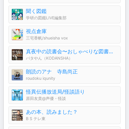
聞く図鑑
学研の図鑑LIVE編集部
視点倉庫
三宅香帆/shueisha vox
真夜中の読書会〜おしゃべりな図書室〜
バタやん（KODANSHA）
朗読のアナ 寺島尚正
roudoku iqunity
怪異伝播放送局/怪談語り
原田友貴@声優・怪談
あの本、読みました？
B S テレ東