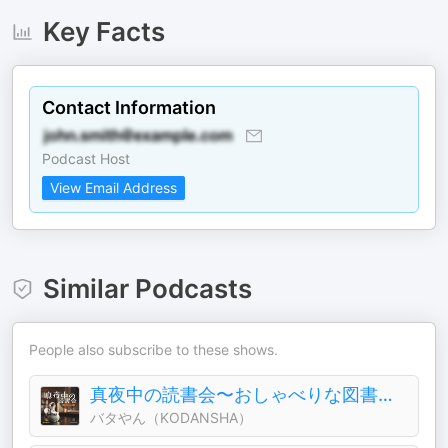
Key Facts
Contact Information
Podcast Host
View Email Address
Similar Podcasts
People also subscribe to these shows.
真夜中の読書会〜おしゃべりな図書室〜
バタやん（KODANSHA）