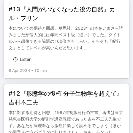
#13『人間がいなくなった後の自然』カ
ル・フリン
本についての期待と回想。草思社、2023年の本をいまさら読
みましたが個人的には年間ベスト級（遅い）でした。タイト
ルから想像できる論調の100倍おもしろい。そもそも「紀行
文」としてレベルが高いんだと思います。
Listen
8 Apr 2024
•
10 min
#12『形態学の復権 分子生物学を超えて』
吉村不二夫
本に対する期待と回想。1987年初版発行の古書、著者は東京
慈恵会医科大学の解剖学講座教授であった吉村不二夫先生で
す。あなたが病理医なら激烈に楽しく読めるでしょう（ほか
の職業人の方がどうかは知りません）。おもしろかった。