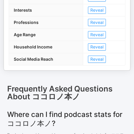
Interests
Reveal
Professions
Reveal
Age Range
Reveal
Household Income
Reveal
Social Media Reach
Reveal
Frequently Asked Questions
About
ココロノ本ノ
Where can I find podcast stats for
ココロノ本ノ?