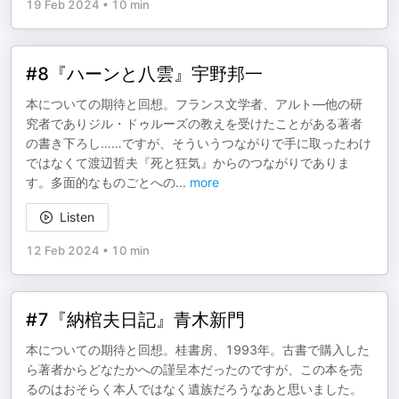
19 Feb 2024
•
10 min
#8『ハーンと八雲』宇野邦一
本についての期待と回想。フランス文学者、アルト―他の研
究者でありジル・ドゥルーズの教えを受けたことがある著者
の書き下ろし……ですが、そういうつながりで手に取ったわけ
ではなくて渡辺哲夫『死と狂気』からのつながりでありま
す。多面的なものごとへの
...
more
Listen
12 Feb 2024
•
10 min
#7『納棺夫日記』青木新門
本についての期待と回想。桂書房、1993年。古書で購入した
ら著者からどなたかへの謹呈本だったのですが、この本を売
るのはおそらく本人ではなく遺族だろうなあと思いました。