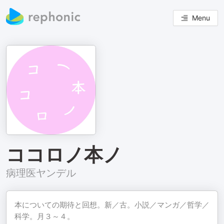
Menu
ココロノ本ノ
病理医ヤンデル
本についての期待と回想。新／古。小説／マンガ／哲学／
科学。月３～４。