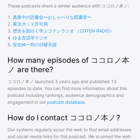
These podcasts share a similar audience with
ココロノ本ノ
:
1
.
真夜中の読書会〜おしゃべりな図書室〜
2
.
東京ポッド許可局
3
.
歴史を面白く学ぶコテンラジオ （COTEN RADIO）
4
.
ゆる言語学ラジオ
5
.
安住紳一郎の日曜天国
How many episodes of ココロノ本
ノ are there?
ココロノ本ノ
launched 3 years ago and
published
13
episodes to date. You can find more information about this
podcast including rankings, audience demographics and
engagement in our
podcast database
.
How do I contact ココロノ本ノ?
Our systems regularly scour the web to find email addresses
and social media links for this podcast. We scanned the web