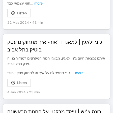
הוא עצמאי כבר
...
more
Listen
22 May 2024
•
43 min
ג׳ני ילאגין | למאנד ד׳אור- איך מתחזקים עסק
בוטיק בתל אביב
איתנו נמצאת היום ג׳ני ילאגין, מבעלי חנות המקרונים למנדור בנווה
צדק בתל אביב.
ג׳ני תספר לנו על איך זה לתחזק עסק ייחודי
...
more
Listen
4 Jan 2024
•
23 min
רונה צ׳יש | נייקד מרקט- על החנות הראשונה