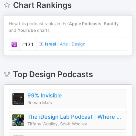
Chart Rankings
How this podcast ranks in the
Apple Podcasts
,
Spotify
and
YouTube
charts.
Israel
/
Arts
/
Design
#
171
Top
Design
Podcasts
99% Invisible
Roman Mars
The iDesign Lab Podcast | Where Design, Business, and Culture Shape How We Live and Build
Tiffany Woolley, Scott Woolley