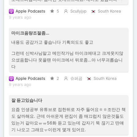
Apple Podcasts
5
Scullyjyp
South Korea
9 years ago
마이크음량조절좀...
내용도 공감가고 좋습니다 기획의도도 좋고
그런데 신박사님말고 메인작가님 마이크에대고 크게웃지않
으셨음합니다 웃을땐 마이크에서 뒤로좀...아 너무괴롭습니
다
Apple Podcasts
2
슈퍼곰
South Korea
9 years ago
잘 듣고있습니다
요즘 인생공부 유튜브로 접한뒤로 자주 들어요ㅎㅎ조만간 책
도 살까해요. 근데 아쉬운게 편집이 좀 매끄럽지 않은것들도
있는거 같아요ㅠㅠ56화 듣고 있는데 갑자기 뚝 끊기고 딴얘
기 나오고 그래요ㅜ이런게 몇개 있어요.