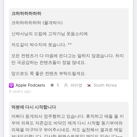
크하하하하하하
크하하하하하하 (물개박수)
신박사님의 드립에 고작가님 웃음소리에
저도같이 박수치며 웃습니다. ^^
모든 컨텐츠가 다 마음에 든다고는 말하지 않겠습니다. 하지
만 극공감하는 컨텐츠들이 정말 많네요.
앞으로도 쭉 좋은 컨텐츠 부탁드릴게요.
Apple Podcasts
5
파비영
South Korea
8 years ago
덕분에 다시 시작합니다
어쩌다 듣게되서 정주행하고 있습니다. 휴직하고 애들 둘 키
우며 의욕도 자존감도 바닥인 제게 다시 시작할 동기부여와
의욕을 마구마구 부어주시네요. 저도 실천해서 결과로 메일
보내드리렵니다. 감사한 팟캐스트예요! 재미도 있습니다~~