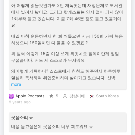
아 어떻게 읽을것인가도 2번 재독햇는데 재정문제로 도서관
에서 빌려서 봤어요. 그리고 팟캐스트는 안지 얼마 되지 않아
1화부터 듣고 있습니다. 지금 7화 46분 정도 듣고 있을거예
요.
매일 아침 운동하면서 한 회 씩들으면 지금 150회 가량 녹음
하셧으니 150일이면 다 들을 수 있겟죠 ?
와 벌써 이렇게 15줄 이상 쓰게 되엇네요 필독이란게 정말
무섭습니다. 저도 제 스스로가 무서워요
왜이렇게 기특하니? 스스로에게 칭찬도 해주면서 하루하루
열심히 독서하며 취업준비하며 살아가고 있습니다. 신박
...
more
Apple Podcasts
5
강람미베
South Korea
8 years ago
웃음소리 ㅠ
내용 듣고싶은데 웃음소리 너무 괴로워요 ㅠ