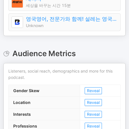
세상을 바꾸는 시간 15분
영국영어, 전문가와 함께! 설레는 영국영어 브릿센트[BRITCENT]
Unknown
Audience Metrics
Listeners, social reach, demographics and more for this
podcast.
Gender Skew
Reveal
Location
Reveal
Interests
Reveal
Professions
Reveal