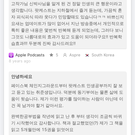
고작가님 신박사님을 알게 된 건 정말 인생의 큰 행운이라고
생각합니다. 팟케스트는 지하철에서 즐겨 듣는데, 가끔씩 혼
자 피식피식 따라 웃다가 민망할때도 있습니다ㅋㅋ 바쁘신지
요새는 업데이트가 많이 없어서 지난 방송중에서 개인적으로
특히 좋은 내용은 몇번씩 반복해 듣게 되었는데, 그러다 보니
그것도 나름대로의 효과가 있고 도움이 되더라구요!! 반복학
습효과!!! 두분께 진짜 감사드려요!!
Apple Podcasts
5
Aspre
South Korea
8 years ago
안녕하세요
페이스북 체인지그라운드부터 팟캐스트 인생공부까지 잘 보
고 듣고 있는 취준생입니다. 덕분에 동기부여는 물론 삶에 도
움이 됫습니다. 제가 이런 평가를 많이하는 사람이 아닌데 이
건 꼭 남겨야 할거 같아서요.
완벽한공부법을 작년에 읽고 난 후 부터 생각이 조금씩 바뀌
기 시작했어요 감사합니다. 책과 절교했었던(?) 제가 그 책을
읽고 5개월만에 15권을 읽엇어요