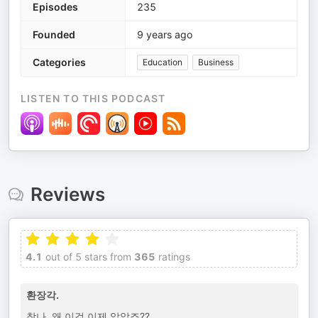
Episodes
235
Founded
9 years ago
Categories
Education
Business
LISTEN TO THIS PODCAST
Reviews
4.1
out of 5 stars from
365
ratings
환장각.
참나. 왜 이걸 이제 알았죠??