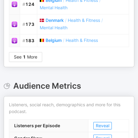
Belgium
/
Health & Fitness
/
#
124
Mental Health
Denmark
/
Health & Fitness
/
#
173
Mental Health
Belgium
/
Health & Fitness
#
183
See
1
More
Audience Metrics
Listeners, social reach, demographics and more for this
podcast.
Listeners per Episode
Reveal