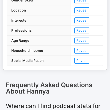
Gender Skew
Reveal
Location
Reveal
Interests
Reveal
Professions
Reveal
Age Range
Reveal
Household Income
Reveal
Social Media Reach
Reveal
Frequently Asked Questions
About
Hannya
Where can I find podcast stats for