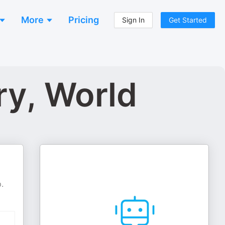
More
Pricing
Sign In
Get Started
ry, World
.