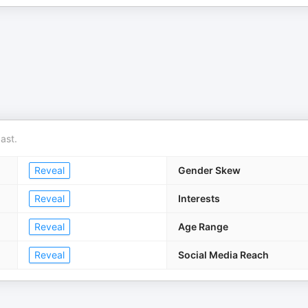
ast.
Reveal
Gender Skew
Reveal
Interests
Reveal
Age Range
Reveal
Social Media Reach