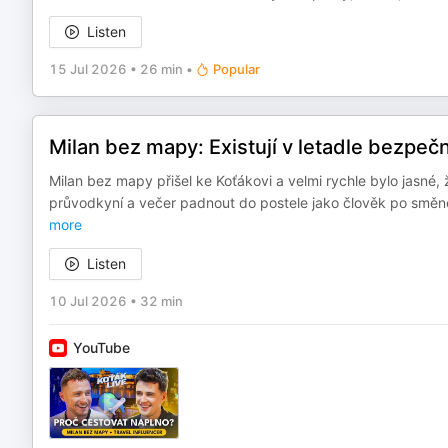
Listen
15 Jul 2026
•
26 min
•
Popular
Milan bez mapy: Existují v letadle bezpeč
Milan bez mapy přišel ke Koťákovi a velmi rychle bylo jasné,
průvodkyní a večer padnout do postele jako člověk po směně
more
Listen
10 Jul 2026
•
32 min
YouTube