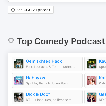
See All
327
Episodes
Top
Comedy
Podcast
Gemischtes Hack
Felix Lobrecht & Tommi Schmitt
Spot
Hobbylos
Kaf
Spotify, Rezo & Julien Bam
Kafi
Dick & Doof
Ges
RTL+ / laserluca, selfiesandra
RE*