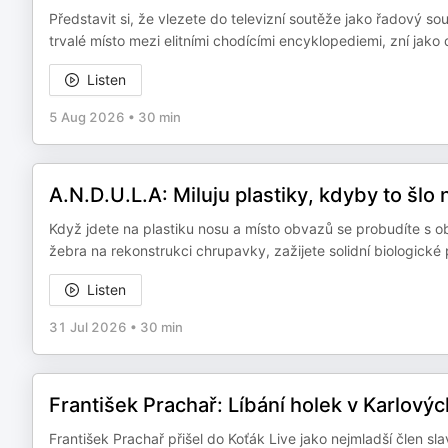
Představit si, že vlezete do televizní soutěže jako řadový s
trvalé místo mezi elitními chodícími encyklopediemi, zní jako
Listen
5 Aug 2026
•
30 min
A.N.D.U.L.A: Miluju plastiky, kdyby to šl
Když jdete na plastiku nosu a místo obvazů se probudíte s o
žebra na rekonstrukci chrupavky, zažijete solidní biologické
Listen
31 Jul 2026
•
30 min
František Prachař: Líbání holek v Karlový
František Prachař přišel do Koťák Live jako nejmladší člen sl