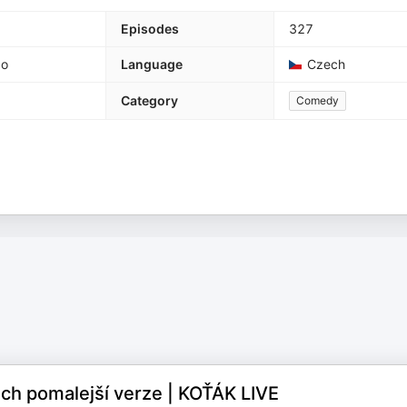
Episodes
327
go
Language
Czech
Category
Comedy
jich pomalejší verze | KOŤÁK LIVE