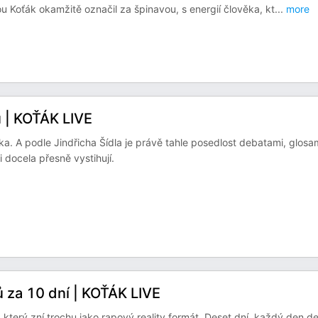
ou Koťák okamžitě označil za špinavou, s energií člověka, kt
...
more
ů | KOŤÁK LIVE
ka. A podle Jindřicha Šídla je právě tahle posedlost debatami, glosam
i docela přesně vystihují.
ů za 10 dní | KOŤÁK LIVE
který zní trochu jako rapový reality formát. Deset dní, každý den d