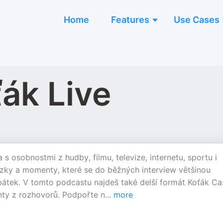
Home
Features
Use Cases
ák Live
 osobnostmi z hudby, filmu, televize, internetu, sportu i
ázky a momenty, které se do běžných interview většinou
átek. V tomto podcastu najdeš také delší formát Koťák Ca
nty z rozhovorů. Podpořte n
...
more