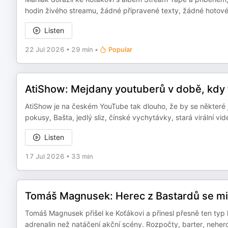
hodin živého streamu, žádné připravené texty, žádné hotové b
Listen
22 Jul 2026
•
29 min
•
Popular
AtiShow: Mejdany youtuberů v době, kdy t
AtiShow je na českém YouTube tak dlouho, že by se některé j
pokusy, Bašta, jedlý sliz, čínské vychytávky, stará virální vi
Listen
17 Jul 2026
•
33 min
Tomáš Magnusek: Herec z Bastardů se mi o
Tomáš Magnusek přišel ke Koťákovi a přinesl přesně ten typ hi
adrenalin než natáčení akční scény. Rozpočty, barter, neherci