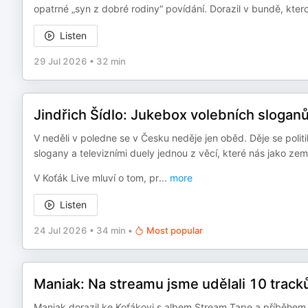
opatrné „syn z dobré rodiny“ povídání. Dorazil v bundě, kter
Listen
29 Jul 2026
•
32 min
Jindřich Šídlo: Jukebox volebních slogan
V neděli v poledne se v Česku neděje jen oběd. Děje se politi
slogany a televizními duely jednou z věcí, které nás jako zem
V Koťák Live mluví o tom, pr
...
more
Listen
24 Jul 2026
•
34 min
•
Most popular
Maniak: Na streamu jsme udělali 10 track
Maniak dorazil ke Koťákovi s albem Stream Tape a příběhem, 