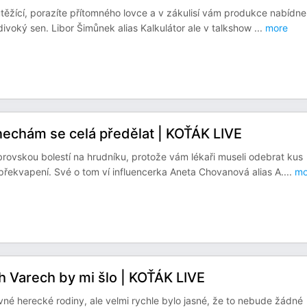
outěžící, porazíte přítomného lovce a v zákulisí vám produkce nabídne
 divoký sen. Libor Šimůnek alias Kalkulátor ale v talkshow
...
more
o nechám se celá předělat | KOŤÁK LIVE
brovskou bolestí na hrudníku, protože vám lékaři museli odebrat kus
 překvapení. Své o tom ví influencerka Aneta Chovanová alias A.
...
mo
ch Varech by mi šlo | KOŤÁK LIVE
avné herecké rodiny, ale velmi rychle bylo jasné, že to nebude žádné