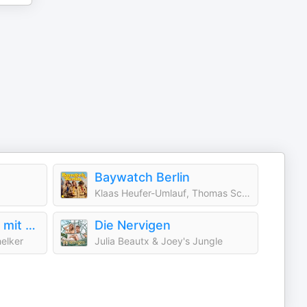
Baywatch Berlin
Klaas Heufer-Umlauf, Thomas Schmitt, Jakob Lundt & Studio Bummens
Die Sprechstunde – mit Moser & Schelker
Die Nervigen
elker
Julia Beautx & Joey's Jungle