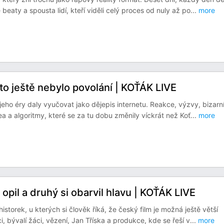
eaty a spousta lidí, kteří viděli celý proces od nuly až po
...
more
o ještě nebylo povolání | KOŤÁK LIVE
eho éry daly vyučovat jako dějepis internetu. Reakce, výzvy, bizarn
dea a algoritmy, které se za tu dobu změnily víckrát než Koť
...
more
pil a druhý si obarvil hlavu | KOŤÁK LIVE
storek, u kterých si člověk říká, že český film je možná ještě větší
, bývalí žáci, vězení, Jan Tříska a produkce, kde se řeší v
...
more