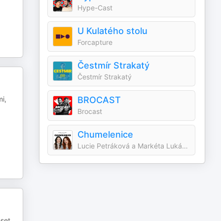
Hype-Cast
U Kulatého stolu
Forcapture
Čestmír Strakatý
Čestmír Strakatý
i,
BROCAST
Brocast
Chumelenice
Lucie Petráková a Markéta Lukášková
eset