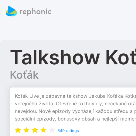
Talkshow Koť
Koťák
Koťák Live je zábavná talkshow Jakuba Koťáka Kotka s
veřejného života. Otevřené rozhovory, nečekané ot
nevejdou. Nové epizody vycházejí každou středu a p
speciální epizody, bonusový obsah a nejlepší mome
549
ratings