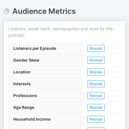
Audience Metrics
Listeners, social reach, demographics and more for this
podcast.
Listeners per Episode
Reveal
Gender Skew
Reveal
Location
Reveal
Interests
Reveal
Professions
Reveal
Age Range
Reveal
Household Income
Reveal