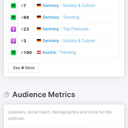
Germany
/
Society & Culture
#
7
Germany
/
Trending
#
86
Germany
/
Top Podcasts
#
23
Germany
/
Society & Culture
#
3
Austria
/
Trending
#
190
See
4
More
Audience Metrics
Listeners, social reach, demographics and more for this
podcast.