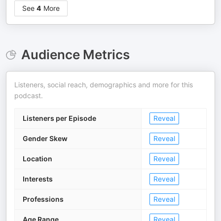
See
4
More
Audience Metrics
Listeners, social reach, demographics and more for this
podcast.
Listeners per Episode
Reveal
Gender Skew
Reveal
Location
Reveal
Interests
Reveal
Professions
Reveal
Age Range
Reveal