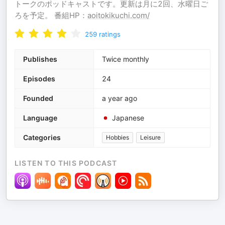
トークのポッドキャストです。更新は月に2回、水曜日ご
ろを予定。 番組HP：
aoitokikuchi.com/
259
ratings
Publishes
Twice monthly
Episodes
24
Founded
a year ago
Language
Japanese
Categories
Hobbies
Leisure
LISTEN TO THIS PODCAST