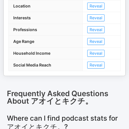
Location
Reveal
Interests
Reveal
Professions
Reveal
Age Range
Reveal
Household Income
Reveal
Social Media Reach
Reveal
Frequently Asked Questions
About
アオイとキクチ。
Where can I find podcast stats for
アオイとキクチ。?