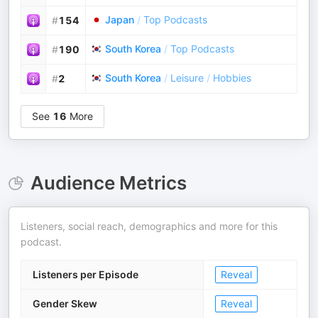
Japan
/
Top Podcasts
#
154
South Korea
/
Top Podcasts
#
190
South Korea
/
Leisure
/
Hobbies
#
2
See
16
More
Audience Metrics
Listeners, social reach, demographics and more for this
podcast.
Listeners per Episode
Reveal
Gender Skew
Reveal