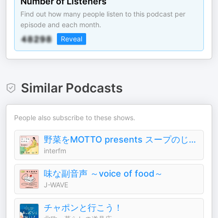
Number of Listeners
Find out how many people listen to this podcast per
episode and each month.
Reveal
Similar Podcasts
People also subscribe to these shows.
野菜をMOTTO presents スープのじかん。
interfm
味な副音声 ～voice of food～
J-WAVE
チャポンと行こう！