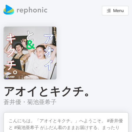
Menu
アオイとキクチ。
蒼井優・菊池亜希子
こんにちは。「アオイとキクチ。」へようこそ。 #蒼井優
と #菊池亜希子 がふだん着のままお届けする、まったり