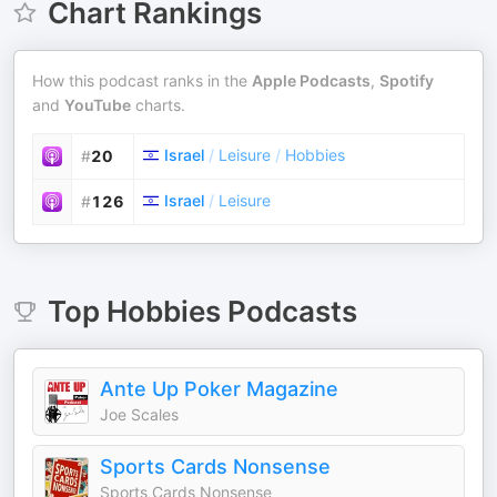
Chart Rankings
How this podcast ranks in the
Apple Podcasts
,
Spotify
and
YouTube
charts.
Israel
/
Leisure
/
Hobbies
#
20
Israel
/
Leisure
#
126
Top
Hobbies
Podcasts
Ante Up Poker Magazine
Joe Scales
Sports Cards Nonsense
Sports Cards Nonsense