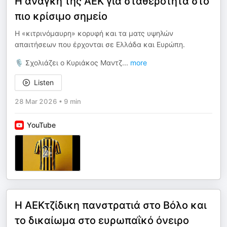
Η ανάγκη της ΑΕΚ για σταθερότητα στο
πιο κρίσιμο σημείο
Η «κιτρινόμαυρη» κορυφή και τα ματς υψηλών
απαιτήσεων που έρχονται σε Ελλάδα και Ευρώπη.
🎙️ Σχολιάζει ο Κυριάκος Μαντζ
...
more
Listen
28 Mar 2026
•
9 min
YouTube
H AΕΚτζίδικη πανστρατιά στο Βόλο και
το δικαίωμα στο ευρωπαΐκό όνειρο