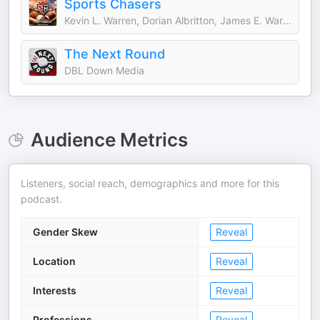
Sports Chasers
Kevin L. Warren, Dorian Albritton, James E. Warren, Darrell L. Warren, Mike Mills, Daniel Krainbucher, and Ryan DeSouza
The Next Round
DBL Down Media
Audience Metrics
Listeners, social reach, demographics and more for this
podcast.
Gender Skew
Reveal
Location
Reveal
Interests
Reveal
Professions
Reveal