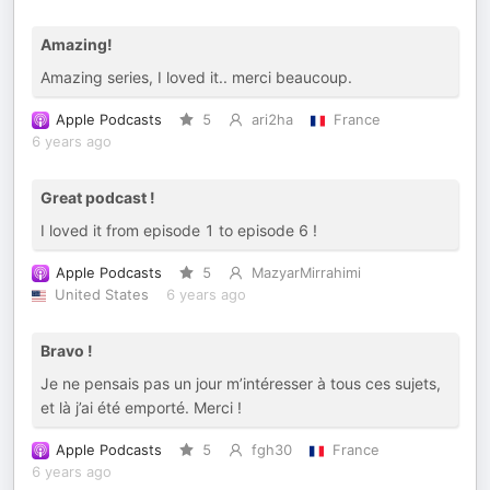
Amazing!
Amazing series, I loved it.. merci beaucoup.
Apple Podcasts
5
ari2ha
France
6 years ago
Great podcast !
I loved it from episode 1 to episode 6 !
Apple Podcasts
5
MazyarMirrahimi
United States
6 years ago
Bravo !
Je ne pensais pas un jour m’intéresser à tous ces sujets,
et là j’ai été emporté. Merci !
Apple Podcasts
5
fgh30
France
6 years ago