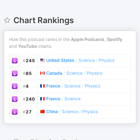
Chart Rankings
How this podcast ranks in the
Apple Podcasts
,
Spotify
and
YouTube
charts.
United States
/
Science
/
Physics
#
245
Canada
/
Science
/
Physics
#
85
France
/
Science
/
Physics
#
4
France
/
Science
#
240
China
/
Science
/
Physics
#
27