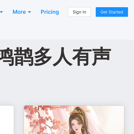
More
Pricing
Sign In
Get Started
鸿鹊多人有声