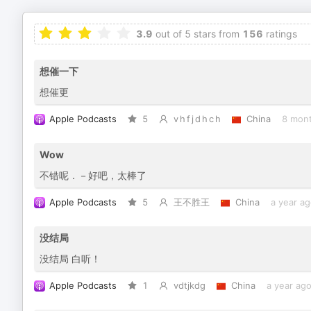
3.9
out of 5 stars from
156
ratings
想催一下
想催更
Apple Podcasts
5
v h f j d h c h
China
8 mon
Wow
不错呢．－好吧，太棒了
Apple Podcasts
5
王不胜王
China
a year a
没结局
没结局 白听！
Apple Podcasts
1
vdtjkdg
China
a year ag