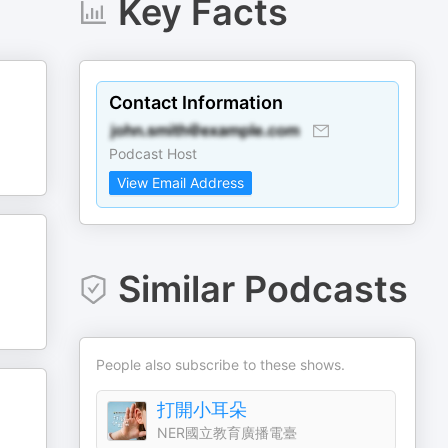
Key Facts
Contact Information
Podcast Host
View Email Address
Similar Podcasts
People also subscribe to these shows.
打開小耳朵
NER國立教育廣播電臺