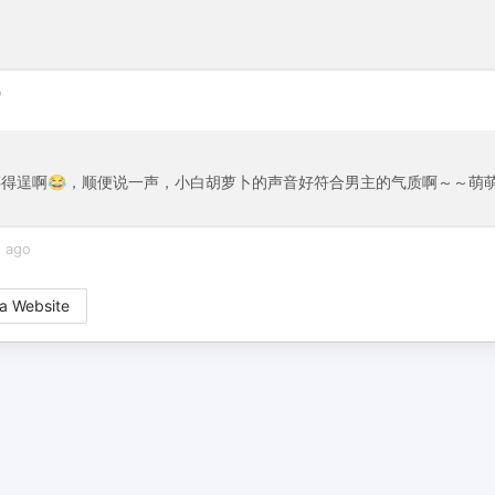
o
得逞啊😂，顺便说一声，小白胡萝卜的声音好符合男主的气质啊～～萌
s ago
a Website