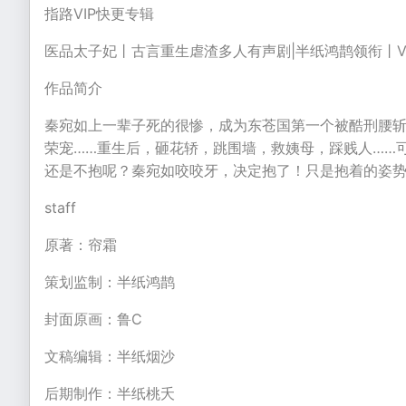
指路VIP快更专辑
医品太子妃丨古言重生虐渣多人有声剧|半纸鸿鹊领衔丨V
作品简介
秦宛如上一辈子死的很惨，成为东苍国第一个被酷刑腰
荣宠……重生后，砸花轿，跳围墙，救姨母，踩贱人……
还是不抱呢？秦宛如咬咬牙，决定抱了！只是抱着的姿
staff
原著：帘霜
策划监制：半纸鸿鹊
封面原画：鲁C
文稿编辑：半纸烟沙
后期制作：半纸桃夭