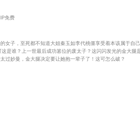
IP免费
斩的女子，至死都不知道大姐秦玉如李代桃僵享受着本该属于自
可这是谁？上一世最后成功篡位的废太子？这闪闪发光的金大腿
势太过妙曼，金大腿决定要让她抱一辈子了！这可怎么破？