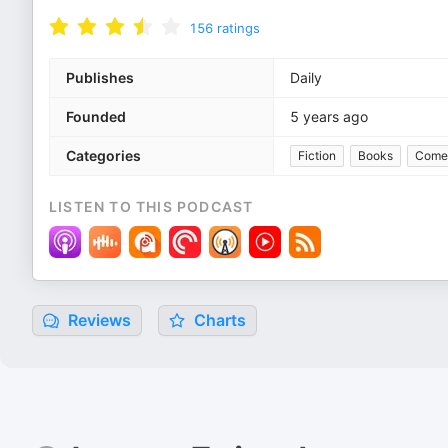
156
ratings
Publishes
Daily
Founded
5 years ago
Categories
Fiction
Books
Comed
LISTEN TO THIS PODCAST
Reviews
Charts