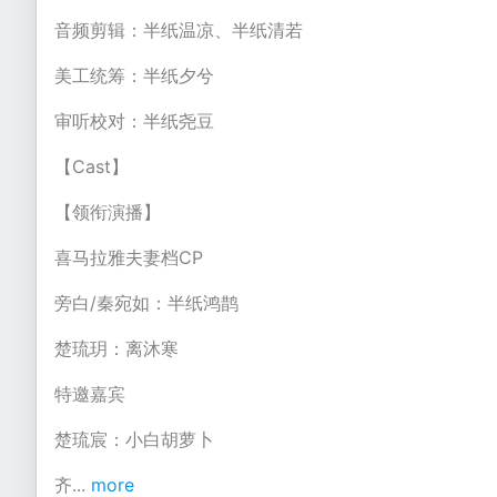
音频剪辑：半纸温凉、半纸清若
美工统筹：半纸夕兮
审听校对：半纸尧豆
【Cast】
【领衔演播】
喜马拉雅夫妻档CP
旁白/秦宛如：半纸鸿鹊
楚琉玥：离沐寒
特邀嘉宾
楚琉宸：小白胡萝卜
齐
...
more