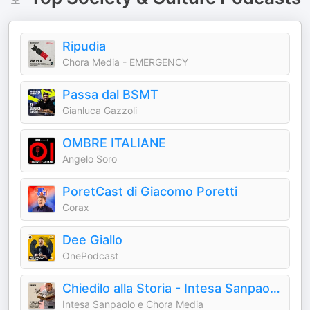
Ripudia
Chora Media - EMERGENCY
Passa dal BSMT
Gianluca Gazzoli
OMBRE ITALIANE
Angelo Soro
PoretCast di Giacomo Poretti
Corax
Dee Giallo
OnePodcast
Chiedilo alla Storia - Intesa Sanpaolo On Air
Intesa Sanpaolo e Chora Media