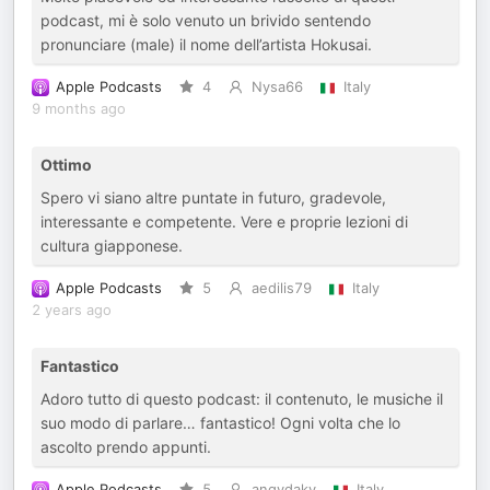
podcast, mi è solo venuto un brivido sentendo
pronunciare (male) il nome dell’artista Hokusai.
Apple Podcasts
4
Nysa66
Italy
9 months ago
Ottimo
Spero vi siano altre puntate in futuro, gradevole,
interessante e competente. Vere e proprie lezioni di
cultura giapponese.
Apple Podcasts
5
aedilis79
Italy
2 years ago
Fantastico
Adoro tutto di questo podcast: il contenuto, le musiche il
suo modo di parlare… fantastico! Ogni volta che lo
ascolto prendo appunti.
Apple Podcasts
5
angydaky
Italy