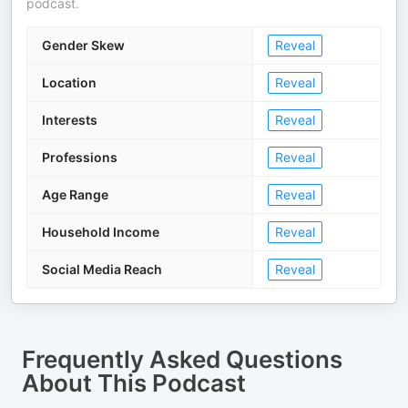
podcast.
Gender Skew
Reveal
Location
Reveal
Interests
Reveal
Professions
Reveal
Age Range
Reveal
Household Income
Reveal
Social Media Reach
Reveal
Frequently Asked Questions
About
This Podcast