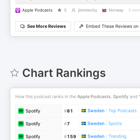
Apple Podcasts
5
jimmiecity
Norway
5 mon
See More Reviews
Embed These Reviews on 
Chart Rankings
How this podcast ranks in the
Apple Podcasts
,
Spotify
and
Sweden
/
Top Podcasts
Spotify
#
81
Sweden
/
Sports
Spotify
#
7
Sweden
/
Trending
Spotify
#
159