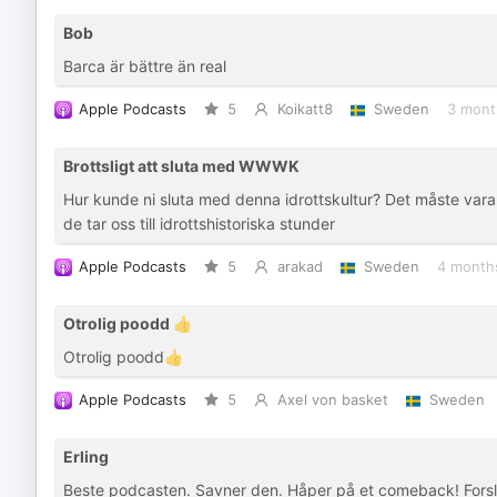
Bob
Barca är bättre än real
Apple Podcasts
5
Koikatt8
Sweden
3 mont
Brottsligt att sluta med WWWK
Hur kunde ni sluta med denna idrottskultur? Det måste vara 
de tar oss till idrottshistoriska stunder
Apple Podcasts
5
arakad
Sweden
4 month
Otrolig poodd 👍
Otrolig poodd👍
Apple Podcasts
5
Axel von basket
Sweden
Erling
Beste podcasten. Savner den. Håper på et comeback! Fors