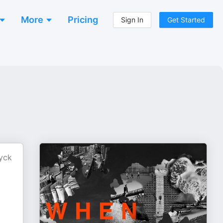
More
Pricing
Sign In
Get Started
ryck