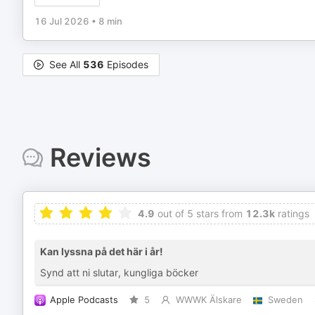
16 Jul 2026
•
8 min
See All
536
Episodes
Reviews
4.9
out of 5 stars from
12.3k
ratings
Kan lyssna på det här i år!
Synd att ni slutar, kungliga böcker
Apple Podcasts
5
WWWK Älskare
Sweden