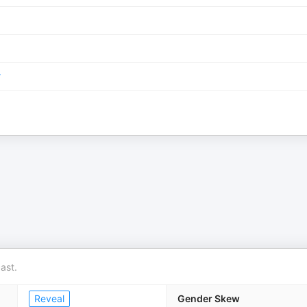
r
ast.
Reveal
Gender Skew