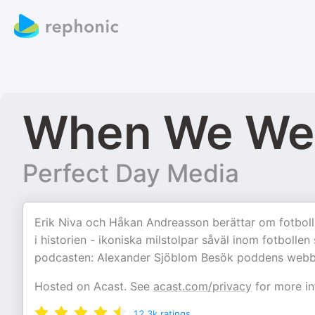
When We Wer
Perfect Day Media
Erik Niva och Håkan Andreasson berättar om fotbolls
i historien - ikoniska milstolpar såväl inom fotbollen
podcasten: Alexander Sjöblom Besök poddens web
Hosted on Acast. See
acast.com/privacy
for more in
12.3k
ratings