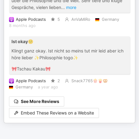
über die Philosophie und die Welt. Sehr tiefe und kluge
Gespräche, vielen lieben
...
more
Apple Podcasts
5
AnVaMiRo
Germany
8 months ago
Ist okay😕
Klingt ganz okay. Ist nicht so meins tut mir leid aber ich
höre lieber ✨Philosophie togo✨
🎀Tschau Kakau🎀
Apple Podcasts
2
Snack7765🍿🍟🥨
Germany
a year ago
See More Reviews
Embed These Reviews on a Website