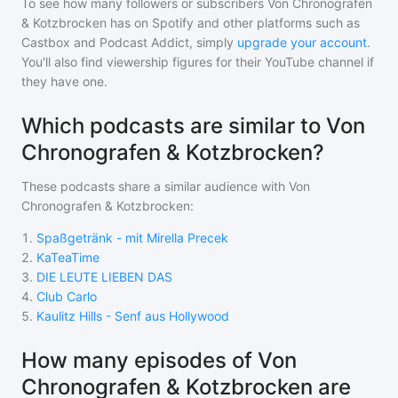
To see how many followers or subscribers
Von Chronografen
& Kotzbrocken
has on Spotify and other platforms such as
Castbox and Podcast Addict, simply
upgrade your account
.
You'll also find viewership figures for their YouTube channel if
they have one.
Which podcasts are similar to Von
Chronografen & Kotzbrocken?
These podcasts share a similar audience with
Von
Chronografen & Kotzbrocken
:
1
.
Spaßgetränk - mit Mirella Precek
2
.
KaTeaTime
3
.
DIE LEUTE LIEBEN DAS
4
.
Club Carlo
5
.
Kaulitz Hills - Senf aus Hollywood
How many episodes of Von
Chronografen & Kotzbrocken are