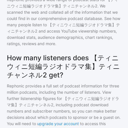
ニウィニ短編ラジオドラマ集】ティニチャンネル2
. We
scanned the web and collated all of the information that we
could find in our comprehensive podcast database. See how
many people listen to
【ティニウィニ短編ラジオドラマ集】テ
ィニチャンネル2
and access YouTube viewership numbers,
download stats, audience demographics, chart rankings,
ratings, reviews and more.
How many listeners does 【ティニ
ウィニ短編ラジオドラマ集】ティニ
チャンネル2 get?
Rephonic provides a full set of podcast information for
three
million
podcasts, including the number of listeners. View
further listenership figures for
【ティニウィニ短編ラジオドラ
マ集】ティニチャンネル2
, including podcast download
numbers and subscriber numbers, so you can make better
decisions about which podcasts to sponsor or be a guest on.
You will need to
upgrade your account
to access this