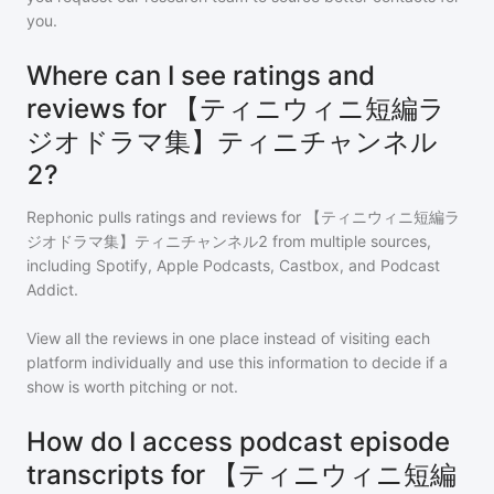
you.
Where can I see ratings and
reviews for 【ティニウィニ短編ラ
ジオドラマ集】ティニチャンネル
2?
Rephonic pulls ratings and reviews for
【ティニウィニ短編ラ
ジオドラマ集】ティニチャンネル2
from multiple sources,
including Spotify, Apple Podcasts, Castbox, and Podcast
Addict.
View all the reviews in one place instead of visiting each
platform individually and use this information to decide if a
show is worth pitching or not.
How do I access podcast episode
transcripts for 【ティニウィニ短編