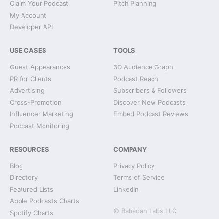
Claim Your Podcast
Pitch Planning
My Account
Developer API
USE CASES
TOOLS
Guest Appearances
3D Audience Graph
PR for Clients
Podcast Reach
Advertising
Subscribers & Followers
Cross-Promotion
Discover New Podcasts
Influencer Marketing
Embed Podcast Reviews
Podcast Monitoring
RESOURCES
COMPANY
Blog
Privacy Policy
Directory
Terms of Service
Featured Lists
LinkedIn
Apple Podcasts Charts
© Babadan Labs LLC
Spotify Charts