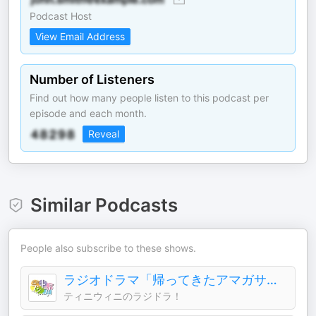
Podcast Host
View Email Address
Number of Listeners
Find out how many people listen to this podcast per
episode and each month.
Reveal
Similar Podcasts
People also subscribe to these shows.
ラジオドラマ「帰ってきたアマガサキ探偵」「GO！GO！AMAⅤ！」ティニチャンネル１
ティニウィニのラジドラ！