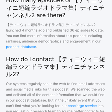
How many episodes of 【ティニウ
ィニ短編ラジオドラマ集】ティニチ
ャンネル2 are there?
【ティニウィニ短編ラジオドラマ集】ティニチャンネル2
launched 4 months ago and
published
36
episodes to date.
You can find more information about this podcast including
rankings, audience demographics and engagement in our
podcast database
.
How do I contact 【ティニウィニ短
編ラジオドラマ集】ティニチャンネ
ル2?
Our systems regularly scour the web to find email addresses
and social media links for this podcast. We scanned the web
and collated all of the contact information that we could find
in our podcast database. But in the unlikely event that you
can't find what you're looking for, our
concierge service
lets
you request our research team to source better contacts for