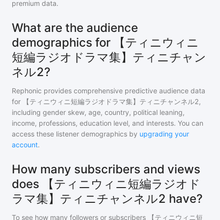
premium data.
What are the audience
demographics for 【ティニウィニ
短編ラジオドラマ集】ティニチャン
ネル2?
Rephonic provides comprehensive predictive audience data
for
【ティニウィニ短編ラジオドラマ集】ティニチャンネル2
,
including gender skew, age, country, political leaning,
income, professions, education level, and interests. You can
access these listener demographics by
upgrading your
account
.
How many subscribers and views
does 【ティニウィニ短編ラジオド
ラマ集】ティニチャンネル2 have?
To see how many followers or subscribers
【ティニウィニ短