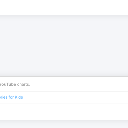
YouTube
charts.
ries for Kids