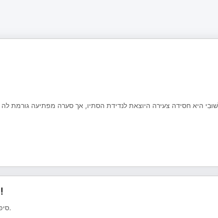
שׁוּבִי היא חסידה צעירה היוצאת לנדידת הסתיו, אך סערה מפתיעה גורמת ל
עצות איך לספר סיפורים ועוד - עם נחשון ושמואל!
סיפורים אינם מותרות, הם צורך בסיסי של אדם, כמו אוכל, ביגוד ומחסה.