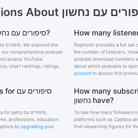
tions About
ורים עם נחשון
Where can I find podcast stats for סיפורים עם נחשון?
סיפורים עם
. We scanned the
Rephonic provides a full set 
 in our comprehensive podcast
the number of listeners. View
and access YouTube
podcast download numbers an
s, chart rankings, ratings,
about which podcasts to spon
account
to access this premi
How many subscribers 
סיפורי
נחשון have?
a for
סיפורים עם נחשון
,
To see how many followers o
ome, professions, education
platforms such as Castbox an
aphics by
upgrading your
find viewership figures for t