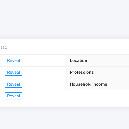
ast.
Reveal
Location
Reveal
Professions
Reveal
Household Income
Reveal