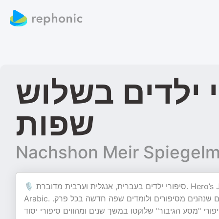
י ילדים בשלוש
שפות
🎙️ סיפורי ילדים בעברית, אנגלית וערבית מדוברת. Hero’s Journey Tales for Children in Hebrew, English, and Levantine
Arabic. .حِكايات رِحلة البَطل: بالعربي، بالعِبري وبالإنجليزي .פלטפורמה לילדים שנהנים מסיפורים ולומדים שפה חדשה בכל פרק
ורי "מסע הגיבור" שלוקטו במשך שנים ומהווים סיפורי יסוד