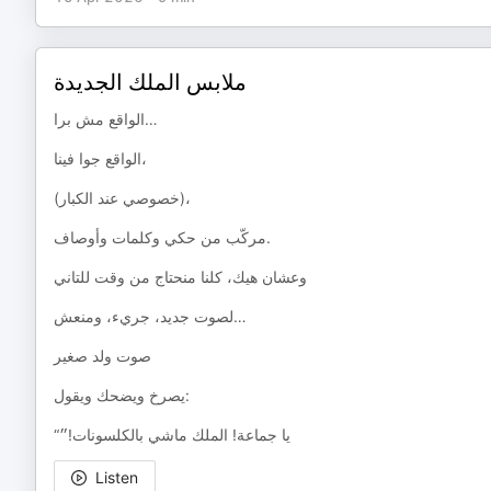
ملابس الملك الجديدة
الواقع مش برا…
الواقع جوا فينا،
(خصوصي عند الكبار)،
مركّب من حكي وكلمات وأوصاف.
وعشان هيك، كلنا منحتاج من وقت للتاني
لصوت جديد، جريء، ومنعش…
صوت ولد صغير
يصرخ ويضحك ويقول:
“يا جماعة! الملك ماشي بالكلسونات!״
Listen