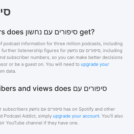
סיפ
How many listeners does סיפורים עם נחשון get?
of podcast information for
three million
podcasts, including
 further listenership figures for
סיפורים עם נחשון
, including
d subscriber numbers, so you can make better decisions
sor or be a guest on. You will need to
upgrade your
um data.
and views does סיפורים עם
r subscribers
סיפורים עם נחשון
has on Spotify and other
d Podcast Addict, simply
upgrade your account
. You'll also
heir YouTube channel if they have one.