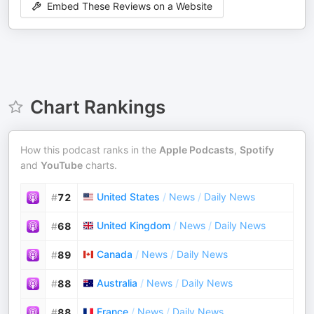
Embed These Reviews on a Website
Chart Rankings
How this podcast ranks in the
Apple Podcasts
,
Spotify
and
YouTube
charts.
United States
/
News
/
Daily News
#
72
United Kingdom
/
News
/
Daily News
#
68
Canada
/
News
/
Daily News
#
89
Australia
/
News
/
Daily News
#
88
France
/
News
/
Daily News
#
88