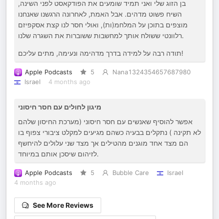
בן הזוג שלי ואני תמיד שומעים את הפודקאסט לפני השינה,
השיח פשוט מדהים. אבל האמת, לאחרונה הרגשנו שאנחנו
מוצפים בתוכן על המלחמ(ות), ואולי חסר לנו קצת אסקפיזם
רלוונטי ששולח אותך למחשבות ששוברות את השגרה שלנו.
תודה רבה על למידה בדרך מדהימה ונעימה, מתים עליכם!
Apple Podcasts
5
Nana1324354657687980
Israel
4 months ago
מיגון לחולים עם חסר חיסוני
אפשר להוסיף שאנשים עם חסר חיסוני (מערכת החיסון שלהם
לא תקינה ) נתקלים בבעיה כשהם מגיעים למקלט ציבורי צפוף בו
הם מצד אחד מוגנים מהטילים אך מצד שני עלולים להיחשף
לזיהום שיסכן אותם במיוחד.
Apple Podcasts
5
Bubble Care
Israel
4 months ago
See More Reviews