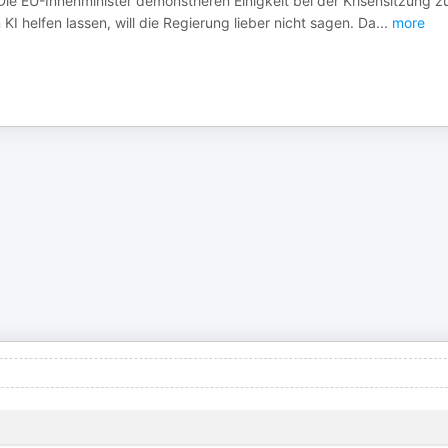
ie EU-Innenminister demonstrieren Einigkeit bei der Krisensitzung z
 KI helfen lassen, will die Regierung lieber nicht sagen. Da
...
more