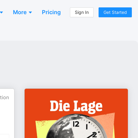
More
Pricing
Sign In
Get Started
tion