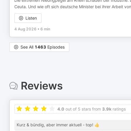
Die extremen Niedrigpegel am Rhein schaden der Industrie. D
Ceuta. Und wie oft sich deutsche Minister bei ihrer Arbeit von
Listen
4 Aug 2026
•
6 min
See All
1463
Episodes
Reviews
4.0
out of 5 stars from
3.9k
ratings
Kurz & bündig, aber immer aktuell - top! 👍