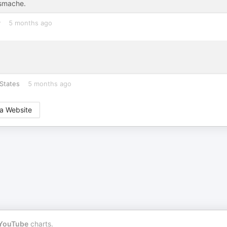
gsmache.
y
5 months ago
States
5 months ago
a Website
YouTube
charts.