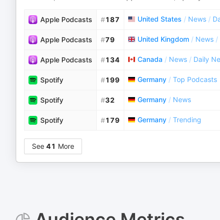
United States
/
News
/
Da
Apple Podcasts
#
187
United Kingdom
/
News
/
Apple Podcasts
#
79
Canada
/
News
/
Daily N
Apple Podcasts
#
134
Germany
/
Top Podcasts
Spotify
#
199
Germany
/
News
Spotify
#
32
Germany
/
Trending
Spotify
#
179
See
41
More
Audience Metrics