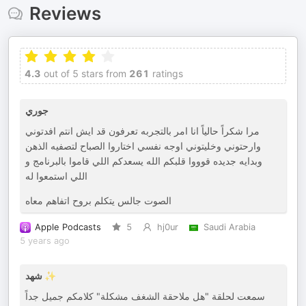
Reviews
4.3
out of 5 stars from
261
ratings
جوري
مرا شكراً حالياً انا امر بالتجربه تعرفون قد ايش انتم افدتوني
وارحتوني وخليتوني اوجه نفسي اختاروا الصباح لتصفيه الذهن
وبدايه جديده قوووا قلبكم الله يسعدكم اللي قاموا بالبرنامج و
اللي استمعوا له
الصوت جالس يتكلم بروح اتفاهم معاه
Apple Podcasts
5
hj0ur
Saudi Arabia
5 years ago
شهد ✨
سمعت لحلقة "هل ملاحقة الشغف مشكلة" كلامكم جميل جداً