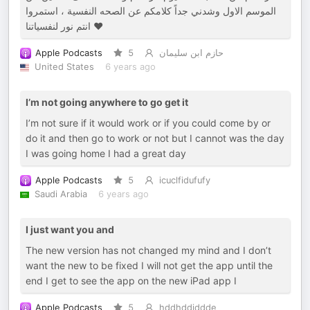
الموسم الاول وشدني جداً كلامكم عن الصحه النفسية ، استمروا
انتم نور لنفسياتنا ♥️
Apple Podcasts
5
حازم ابن سليمان
United States
6 years ago
I’m not going anywhere to go get it
I’m not sure if it would work or if you could come by or
do it and then go to work or not but I cannot was the day
I was going home I had a great day
Apple Podcasts
5
icuclfidufufy
Saudi Arabia
6 years ago
I just want you and
The new version has not changed my mind and I don’t
want the new to be fixed I will not get the app until the
end I get to see the app on the new iPad app I
Apple Podcasts
5
hddhddjddde