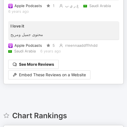
Apple Podcasts
1
غ ر ي ب
Saudi Arabia
6 years ago
I love it
محتوى جميل ومريح
Apple Podcasts
5
rreennaaddffhhdd
Saudi Arabia
6 years ago
See More Reviews
Embed These Reviews on a Website
Chart Rankings