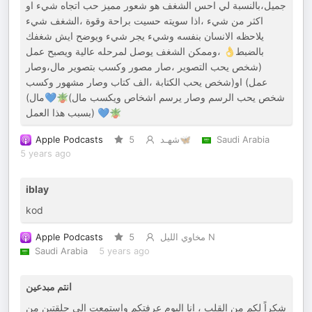
جميل،بالنسبة لي احس الشغف هو شعور مميز حب اتجاه شيء او
اكثر من شيء ،اذا سويته حسيت براحة وقوة ،الشغف شيء
يلاحظه الانسان بنفسه وشيء يجر شيء ويوضح ايش شغفك
بالضبط👌 ،وممكن الشغف يوصل لمرحله عالية ويصبح عمل
(شخص يحب التصوير ،صار مصور وكسب بتصوير مال،وصار
عمل) او(شخص يحب الكتابة ،الف كتاب وصار مشهور وكسب
مال)💙🪴(شخص يحب الرسم وصار يرسم اشخاص ويكسب مال
بسبب هذا العمل) 💙🪴
Apple Podcasts
5
شهـد🦋
Saudi Arabia
5 years ago
iblay
kod
Apple Podcasts
5
مخاوي الليل N
Saudi Arabia
5 years ago
انتم مبدعين
شكراً لكم من القلب ، انا اليوم عرفتكم واستمعت الى حلقتين من