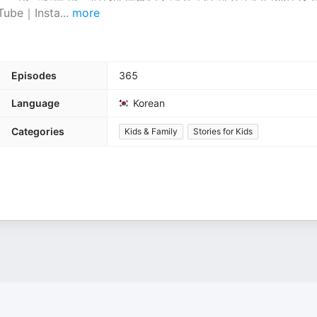
be｜Insta
...
more
Episodes
365
Language
Korean
Categories
Kids & Family
Stories for Kids