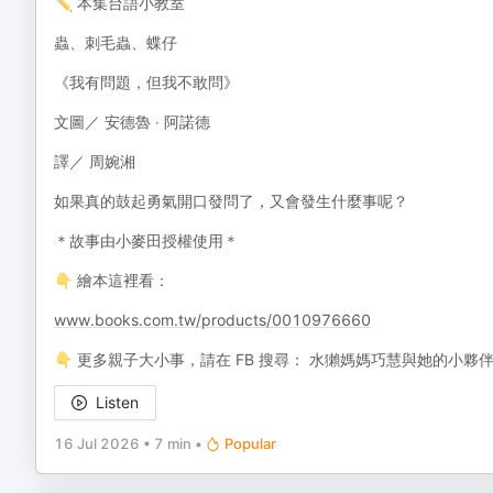
✏️ 本集台語小教室
蟲、刺毛蟲、蝶仔
《我有問題，但我不敢問》
文圖／ 安德魯 ‧ 阿諾德
譯／ 周婉湘
如果真的鼓起勇氣開口發問了，又會發生什麼事呢？
＊故事由小麥田授權使用＊
👇 繪本這裡看：
www.books.com.tw/products/0010976660
👇 更多親子大小事，請在 FB 搜尋： 水獺媽媽巧慧與她的小夥
Listen
16 Jul 2026
•
7 min
•
Popular