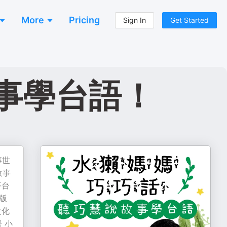
More
Pricing
Sign In
Get Started
事學台語！
事世
故事
平台
版
文化
 小