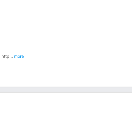
ttp
...
more
）