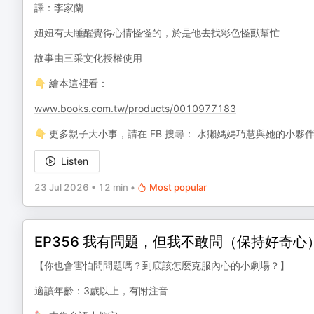
譯：李家蘭
妞妞有天睡醒覺得心情怪怪的，於是他去找彩色怪獸幫忙
故事由三采文化授權使用
👇 繪本這裡看：
www.books.com.tw/products/0010977183
👇 更多親子大小事，請在 FB 搜尋： 水獺媽媽巧慧與她的小夥伴 h
Listen
23 Jul 2026
•
12 min
•
Most popular
EP356 我有問題，但我不敢問（保持好奇心
【你也會害怕問問題嗎？到底該怎麼克服內心的小劇場？】
適讀年齡：3歲以上，有附注音