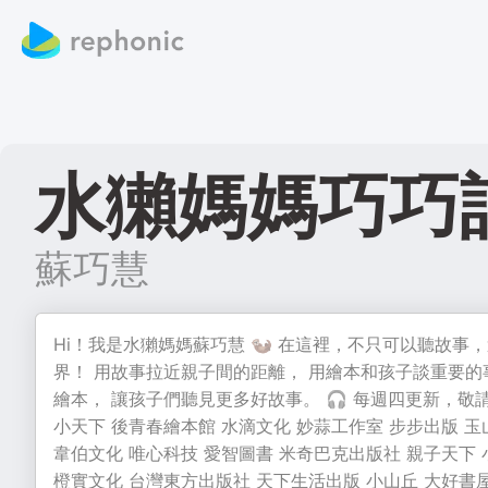
水獺媽媽巧巧
蘇巧慧
Hi！我是水獺媽媽蘇巧慧 🦦 在這裡，不只可以聽故
界！ 用故事拉近親子間的距離， 用繪本和孩子談重要的
繪本， 讓孩子們聽見更多好故事。 🎧 每週四更新，敬
小天下 後青春繪本館 水滴文化 妙蒜工作室 步步出版 
韋伯文化 唯心科技 愛智圖書 米奇巴克出版社 親子天下 
橙實文化 台灣東方出版社 天下生活出版 小山丘 大好書