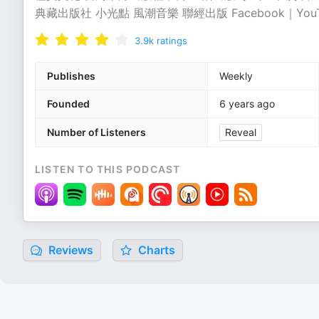
典藏出版社 小光點 風潮音樂 聯經出版 Facebook｜YouTu
3.9k
ratings
Publishes
Weekly
Founded
6 years ago
Number of Listeners
Reveal
LISTEN TO THIS PODCAST
Reviews
Charts