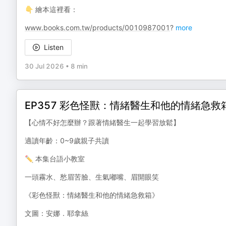
👇 繪本這裡看：
www.books.com.tw/products/0010987001
?
more
Listen
30 Jul 2026
•
8 min
EP357 彩色怪獸：情緒醫生和他的情緒急
【心情不好怎麼辦？跟著情緒醫生一起學習放鬆】
適讀年齡：0~9歲親子共讀
✏️ 本集台語小教室
一頭霧水、愁眉苦臉、生氣嘟嘴、眉開眼笑
《彩色怪獸：情緒醫生和他的情緒急救箱》
文圖：安娜．耶拿絲