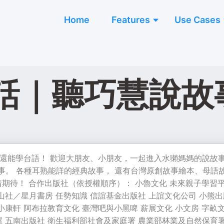
Home
Features
Use Cases
話｜聽巧慧說故
事，還能學台語！ 歡迎大朋友、小朋友，一起進入水獺媽媽的說故
事。 各種耳熟能詳的經典故事， 還有台灣原創故事繪本、母語
請期待！ 合作出版社（依授權順序）： 小魯文化 未來親子學習
玉山社／星月書房 任勢知識 信誼基金出版社 上誼文化公司 小熊出
小康軒 阿布拉教育文化 臺灣吧與小黑啤 薪展文化 小文房 字畝
屋 五南出版社 衛生福利部社會及家庭署 農業部林業及自然保育署