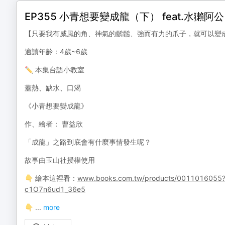
EP355 小青想要變成龍（下） feat.水
【只要我有威風的角、神氣的鬍鬚、強而有力的爪子，就可以變
適讀年齡：4歲~6歲
✏️ 本集台語小教室
蓋熱、缺水、口渴
《小青想要變成龍》
作、繪者： 曹益欣
「成龍」之路到底會有什麼事情發生呢？
故事由玉山社授權使用
👇 繪本這裡看：
www.books.com.tw/products/0011016055
c1O7n6ud1_36e5
👇
...
more