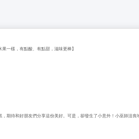
水果一樣，有點酸、有點甜，滋味更棒】
糕，期待和好朋友們分享這份美好。可是，卻發生了小意外！小巫師沮喪