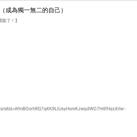
獺阿公（成為獨一無二的自己）
成龍了！】
?srsltid=AfmBOorhRG7qKK9LIUsyHomKJwqdWO7H4fHqxXrlw-