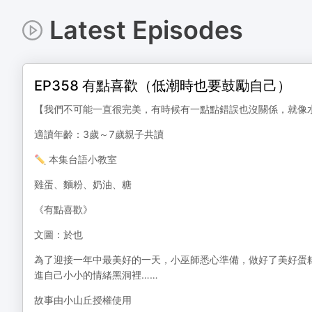
Latest Episodes
EP358 有點喜歡（低潮時也要鼓勵自己）
【我們不可能一直很完美，有時候有一點點錯誤也沒關係，就像
適讀年齡：3歲～7歲親子共讀
✏️ 本集台語小教室
雞蛋、麵粉、奶油、糖
《有點喜歡》
文圖：於也
為了迎接一年中最美好的一天，小巫師悉心準備，做好了美好蛋
進自己小小的情緒黑洞裡……
故事由小山丘授權使用