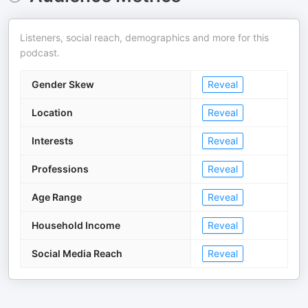
Listeners, social reach, demographics and more for this
podcast.
Gender Skew
Reveal
Location
Reveal
Interests
Reveal
Professions
Reveal
Age Range
Reveal
Household Income
Reveal
Social Media Reach
Reveal