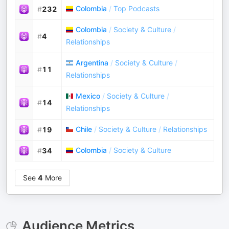
Colombia
/
Top Podcasts
#
232
Colombia
/
Society & Culture
/
#
4
Relationships
Argentina
/
Society & Culture
/
#
11
Relationships
Mexico
/
Society & Culture
/
#
14
Relationships
Chile
/
Society & Culture
/
Relationships
#
19
Colombia
/
Society & Culture
#
34
See
4
More
Audience Metrics