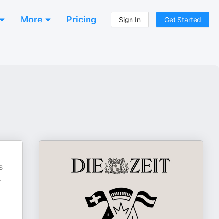
More
Pricing
Sign In
Get Started
s
4