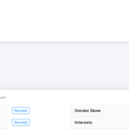
ast.
Reveal
Gender Skew
Reveal
Interests