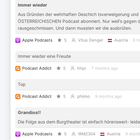
Immer wieder
Aus Gründen der wehrhaften Geschich tsverweigerung und 
ÖSTERREICHISCHEN Podcast abonniert. Nur weil‘s gegen die
rausgeschmissen. Und dann mussten wir die ausbrüten.
Apple Podcasts
5
Vitus Dengel
Austria
6 m
Immer wieder eine Freude
Podcast Addict
5
hhpr
7 months ago
Top
Podcast Addict
5
philmo
9 months ago
Grandios!!
Die Folge aus dem Burgtheater ist einfach hörenswert- leide
Apple Podcasts
5
WM2304
Austria
9 mont