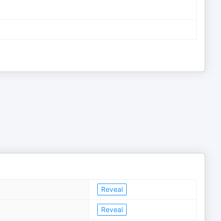
Reveal
Reveal