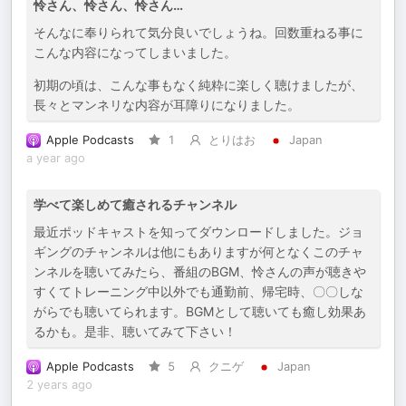
怜さん、怜さん、怜さん…
そんなに奉りられて気分良いでしょうね。回数重ねる事に
こんな内容になってしまいました。
初期の頃は、こんな事もなく純粋に楽しく聴けましたが、
長々とマンネリな内容が耳障りになりました。
Apple Podcasts
1
とりはお
Japan
a year ago
学べて楽しめて癒されるチャンネル
最近ポッドキャストを知ってダウンロードしました。ジョ
ギングのチャンネルは他にもありますが何となくこのチャ
ンネルを聴いてみたら、番組のBGM、怜さんの声が聴きや
すくてトレーニング中以外でも通勤前、帰宅時、〇〇しな
がらでも聴いてられます。BGMとして聴いても癒し効果あ
るかも。是非、聴いてみて下さい！
Apple Podcasts
5
クニゲ
Japan
2 years ago