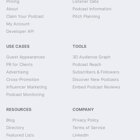
Pricing
Listener Data
About
Podcast Information
Claim Your Podcast
Pitch Planning
My Account
Developer API
USE CASES
TOOLS
Guest Appearances
3D Audience Graph
PR for Clients
Podcast Reach
Advertising
Subscribers & Followers
Cross-Promotion
Discover New Podcasts
Influencer Marketing
Embed Podcast Reviews
Podcast Monitoring
RESOURCES
COMPANY
Blog
Privacy Policy
Directory
Terms of Service
Featured Lists
LinkedIn