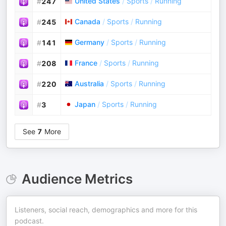
United States
/
Sports
/
Running
#
247
Canada
/
Sports
/
Running
#
245
Germany
/
Sports
/
Running
#
141
France
/
Sports
/
Running
#
208
Australia
/
Sports
/
Running
#
220
Japan
/
Sports
/
Running
#
3
See
7
More
Audience Metrics
Listeners, social reach, demographics and more for this
podcast.