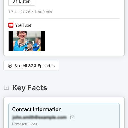
Listen
17 Jul 2026
•
1 hr 9 min
YouTube
See All
323
Episodes
Key Facts
Contact Information
Podcast Host