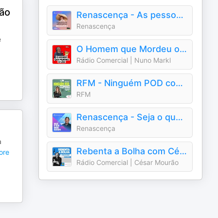
Cão
Renascença - As pessoas têm que se acalmar, imediatamente!
Renascença
e
O Homem que Mordeu o Cão
Rádio Comercial | Nuno Markl
RFM - Ninguém POD comigo
RFM
Renascença - Seja o que Deus Quiser
Renascença
a
Rebenta a Bolha com César Mourão
ore
Rádio Comercial | César Mourão