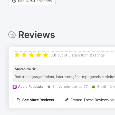
See All
61
Episodes
Reviews
5.0
out of 5 stars from
2
ratings
Morro de rir
Roteiro engraçadíssimo, interpretações impagáveis e efeitos
Apple Podcasts
5
cris_dantas_77
Brazil
3 
See More Reviews
Embed These Reviews on 