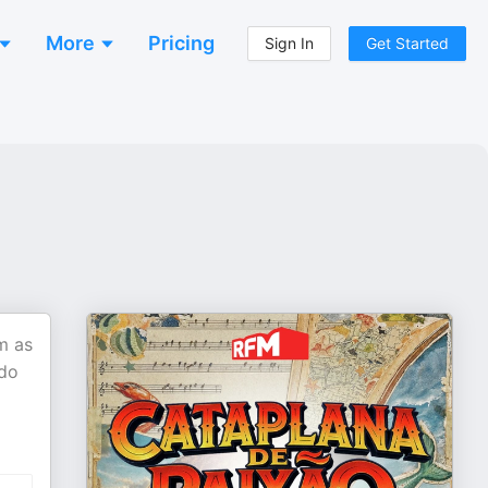
More
Pricing
Sign In
Get Started
m as
 do