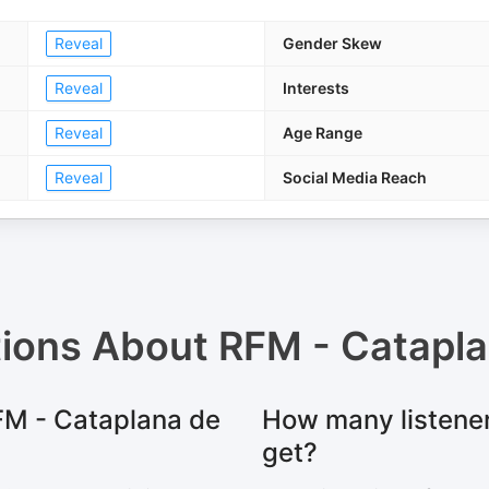
Reveal
Gender Skew
Reveal
Interests
Reveal
Age Range
Reveal
Social Media Reach
tions About
RFM - Catapla
RFM - Cataplana de
How many listene
get?