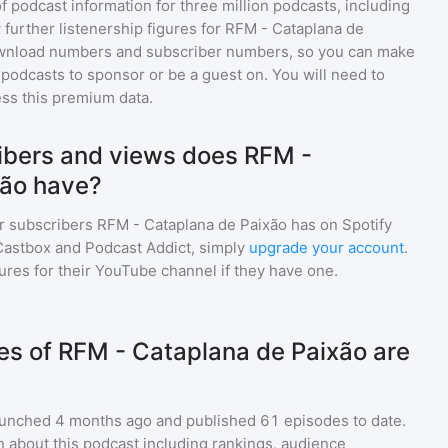
of podcast information for
three million
podcasts, including
 further listenership figures for
RFM - Cataplana de
ownload numbers and subscriber numbers, so you can make
podcasts to sponsor or be a guest on. You will need to
ss this premium data.
bers and views does RFM -
xão have?
r subscribers
RFM - Cataplana de Paixão
has on Spotify
Castbox and Podcast Addict, simply
upgrade your account
.
gures for their YouTube channel if they have one.
s of RFM - Cataplana de Paixão are
unched 4 months ago and
published
61
episodes to date.
n about this podcast including rankings, audience