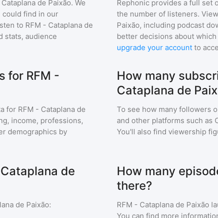
 Cataplana de Paixão
. We
Rephonic provides a full set 
 could find in our
the number of listeners. View
sten to
RFM - Cataplana de
Paixão
, including podcast d
 stats, audience
better decisions about which 
upgrade your account
to acce
 for RFM -
How many subscri
Cataplana de Pai
a for
RFM - Cataplana de
To see how many followers o
ing, income, professions,
and other platforms such as 
ener demographics by
You'll also find viewership fi
 Cataplana de
How many episode
there?
lana de Paixão
:
RFM - Cataplana de Paixão
la
You can find more informatio