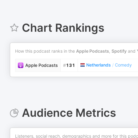
Chart Rankings
How this podcast ranks in the
Apple Podcasts
,
Spotify
and
Netherlands
/
Comedy
Apple Podcasts
#
131
Audience Metrics
Listeners, social reach, demographics and more for this podc