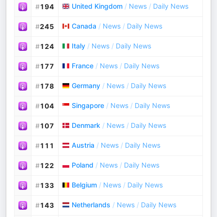
United Kingdom
/
News
/
Daily News
#
194
Canada
/
News
/
Daily News
#
245
Italy
/
News
/
Daily News
#
124
France
/
News
/
Daily News
#
177
Germany
/
News
/
Daily News
#
178
Singapore
/
News
/
Daily News
#
104
Denmark
/
News
/
Daily News
#
107
Austria
/
News
/
Daily News
#
111
Poland
/
News
/
Daily News
#
122
Belgium
/
News
/
Daily News
#
133
Netherlands
/
News
/
Daily News
#
143