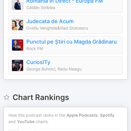
România în Direct - Europa FM
Cătălin Striblea
Judecata de Acum
Ovidiu Vanghele&Vlad Stoicescu
Punctul pe Știri cu Magda Grădinaru
Rock FM
CuriosITy
George Buhnici, Radu Neagu
Chart Rankings
How this podcast ranks in the
Apple Podcasts
,
Spotify
and
YouTube
charts.