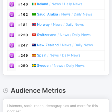
Ireland
/
News
/
Daily News
#
146
Saudi Arabia
/
News
/
Daily News
#
162
Norway
/
News
/
Daily News
#
181
Switzerland
/
News
/
Daily News
#
220
New Zealand
/
News
/
Daily News
#
247
Spain
/
News
/
Daily News
#
249
Sweden
/
News
/
Daily News
#
250
Audience Metrics
Listeners, social reach, demographics and more for this
podcast.