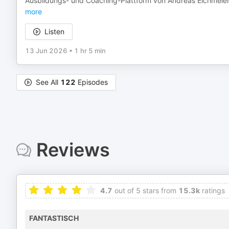
Ausbildungs- und Coaching-Plattform von Andreas Eichmeier
more
Listen
13 Jun 2026
•
1 hr 5 min
See All
122
Episodes
Reviews
4.7
out of 5 stars from
15.3k
ratings
FANTASTISCH