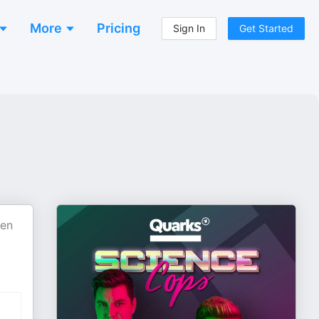
More
Pricing
Sign In
Get Started
sen