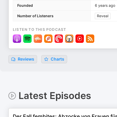
Founded
6 years ago
Number of Listeners
Reveal
LISTEN TO THIS PODCAST
Reviews
Charts
Latest Episodes
Der Fall fembites: Abzocke von Frauen fü