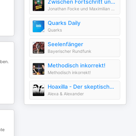
Zwischen Fortschritt und Frevel
Jonathan Focke und Maximilian Doeckel
Quarks Daily
Quarks
Seelenfänger
Bayerischer Rundfunk
aben.
Methodisch inkorrekt!
Methodisch inkorrekt!
Hoaxilla - Der skeptische Podcast
Alexa & Alexander
ate