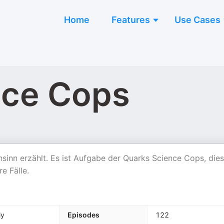
Home
Features
Use Cases
nce Cops
sinn erzählt. Es ist Aufgabe der Quarks Science Cops, die
e Fälle.
ly
Episodes
122