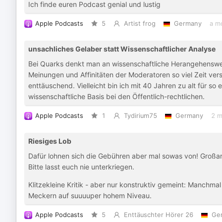
Ich finde euren Podcast genial und lustig
Apple Podcasts
5
Artist frog
Germany
a m
unsachliches Gelaber statt Wissenschaftlicher Analyse
Bei Quarks denkt man an wissenschaftliche Herangehenswei
Meinungen und Affinitäten der Moderatoren so viel Zeit ver
enttäuschend. Vielleicht bin ich mit 40 Jahren zu alt für so
wissenschaftliche Basis bei den Öffentlich-rechtlichen.
Apple Podcasts
1
Tydirium75
Germany
2 m
Riesiges Lob
Dafür lohnen sich die Gebühren aber mal sowas von! Großart
Bitte lasst euch nie unterkriegen.
Klitzekleine Kritik - aber nur konstruktiv gemeint: Manchma
Meckern auf suuuuper hohem Niveau.
Apple Podcasts
5
Enttäuschter Hörer 26
Ge