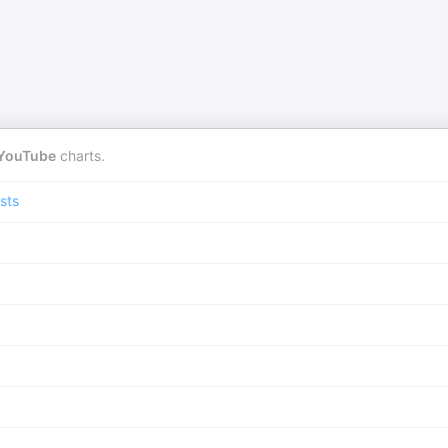
YouTube
charts.
sts