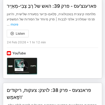
פארענצ'עס - פרק 39: האש של רֶבְּ צְבִי-מַאְיֶיר
מלחמה קיצונית בטכנולוגיה, פְלַאם-פַיֶיער בסעודה שלישית, וז'רגון
פנימי שמלהיב אלפי לבבות | פרק מיוחד על הסודות של המשפיע
...
more
Listen
24 Feb 2026
•
1 hr 12 min
YouTube
פראנצעס - פרק 38: לוֹיצק: צעקות, ריקודים
ו'פָּאמְש'