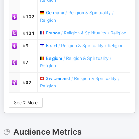
Germany
/
Religion & Spirituality
/
#
103
Religion
France
/
Religion & Spirituality
/
Religion
#
121
Israel
/
Religion & Spirituality
/
Religion
#
5
Belgium
/
Religion & Spirituality
/
#
7
Religion
Switzerland
/
Religion & Spirituality
/
#
37
Religion
See
2
More
Audience Metrics