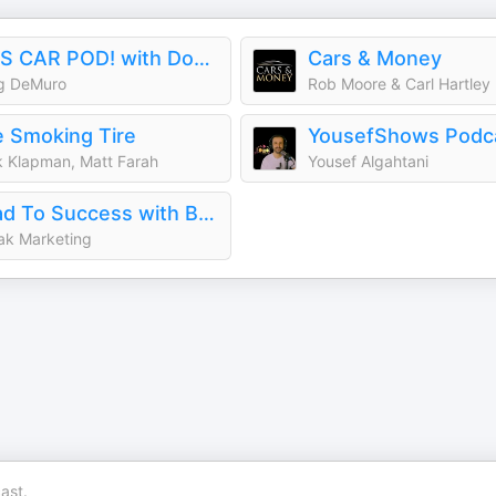
THIS CAR POD! with Doug DeMuro & Friends!
Cars & Money
g DeMuro
Rob Moore & Carl Hartley
 Smoking Tire
YousefShows Podc
 Klapman, Matt Farah
Yousef Algahtani
Road To Success with Benedict Fowler
ak Marketing
ast.