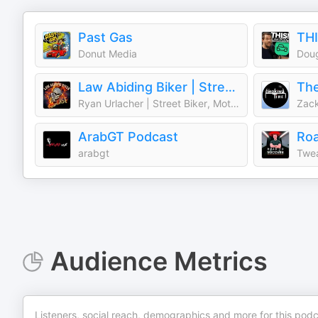
Past Gas
Donut Media
Dou
Law Abiding Biker | Street Biker Motorcycle Podcast
The
Ryan Urlacher | Street Biker, Motorcycle Rider
Zack
ArabGT Podcast
arabgt
Twe
Audience Metrics
Listeners, social reach, demographics and more for this podc