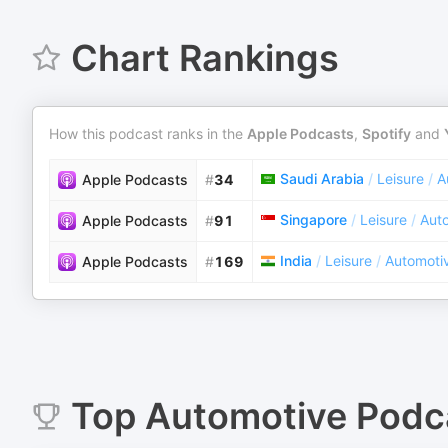
Chart Rankings
How this podcast ranks in the
Apple Podcasts
,
Spotify
and
Saudi Arabia
/
Leisure
/
A
Apple Podcasts
#
34
Singapore
/
Leisure
/
Aut
Apple Podcasts
#
91
India
/
Leisure
/
Automoti
Apple Podcasts
#
169
Top
Automotive
Podc