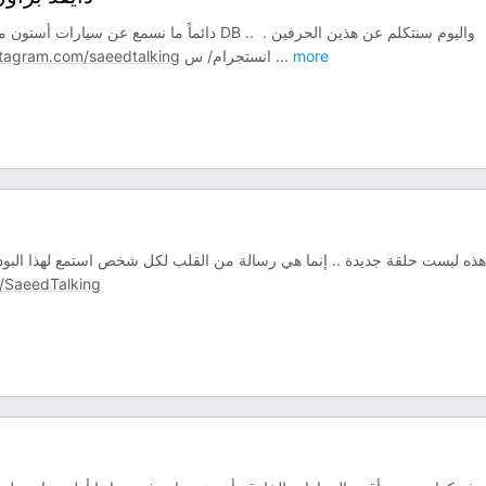
دائماً م DB .. واليوم سنتكلم عن هذين الحرفين . ‏
tagram.com/saeedtalking
‏ انستجرام/ س
...
more
هذه ليست حلقة جديدة .. إنما هي رسالة من القلب لكل شخص استمع لهذا البودكاس
/SaeedTalking