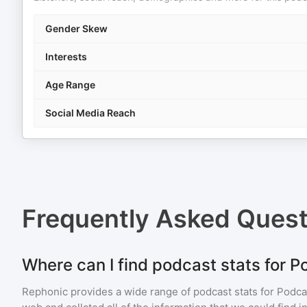
Gender Skew
Interests
Age Range
Social Media Reach
Frequently Asked Ques
Where can I find podcast stats for 
Rephonic provides a wide range of podcast stats for
Podca