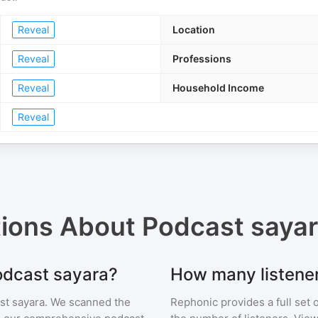
Reveal
Location
Reveal
Professions
Reveal
Household Income
Reveal
tions About
Podcast saya
Podcast sayara?
How many listene
st sayara
. We scanned the
Rephonic provides a full set 