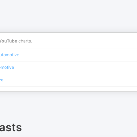
YouTube
charts.
utomotive
omotive
ve
asts