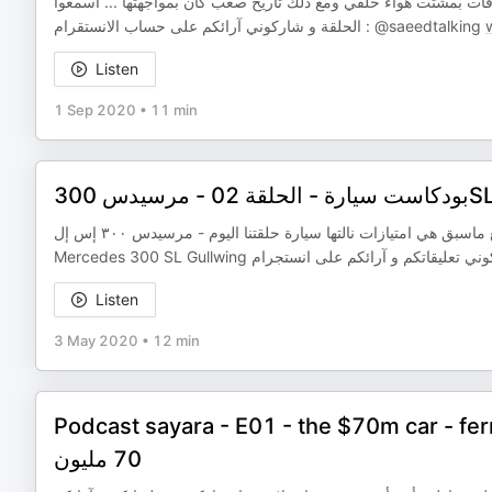
ات بمشتت هواء خلفي ومع ذلك تاريخ صعب كان بمواجهتها ... اسمعوا
الحلقة و شاركوني آرائكم على حساب الانستقرام : @saeedtalking
Listen
1 Sep 2020
•
11 min
رسيدس 300
حجر الأساس لمحركات اليوم أجمل أبواب في التاريخ أسرع سيارة في العالم جميع ماسبق هي امتيازات نالتها سيارة حلقتنا اليوم - مرسيدس ٣٠٠ إس إل
Listen
3 May 2020
•
12 min
Podcast sayara - E01 - the $70m car - ferrari 250 GTO | 0 - سيارة ال
70 مليون