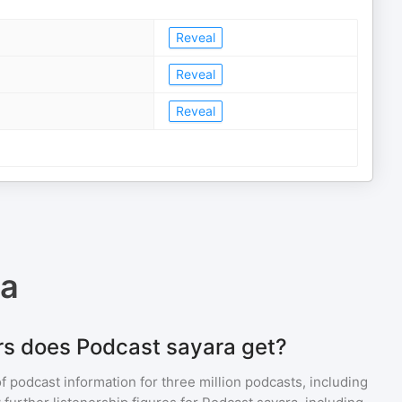
Reveal
Reveal
Reveal
ra
rs does Podcast sayara get?
of podcast information for
three million
podcasts, including