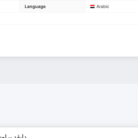
Language
Arabic
دايڤد براو