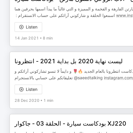
ا نسمع عن سيارات أستون مارتن الفارهة و الفخمة و المميزة و التي غالباً ما يبدأ اسمها بحرفين هما
اسمعوا الحلقة و شاركوني آرائكم على حساب الانستقرام : ‏
www.ins
Listen
14 Jan 2021
•
8 min
ليست نهاية 2020 بل بداية 2021 - انتظرونا
ت انتظرونا بالعام الجديد 🔥🌹 و دايماً لا تنسو تشاركوني آرائكم و
تعليقاتكم على حسابي بالانستجرام @saeedtalking
instagram.com
Listen
28 Dec 2020
•
1 min
بودكاست سيارة - الحلقة 03 - جاكوار XJ220