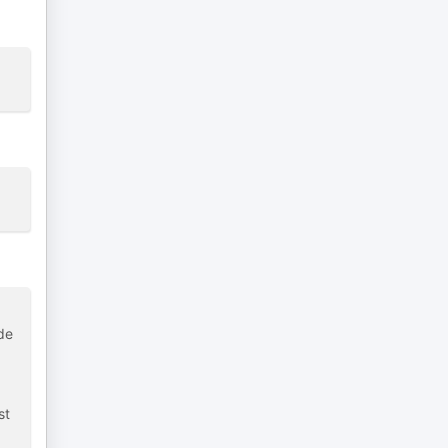
de
st