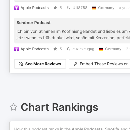
Apple Podcasts
5
Ulli8788
Germany
a yea
Schöner Podcast
Ich bin von Stimmen im Kopf hier gelandet und liebe es a
jetzt wenn es früh dunkel wird, schön mit Kerzen an, perfek
Apple Podcasts
5
cuxickcugug
Germany
2 
See More Reviews
Embed These Reviews on 
Chart Rankings
How this podcast ranks in the
Apple Podcasts
,
Spotify
and