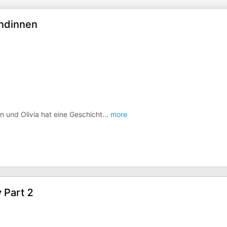
undinnen
n und Olivia hat eine Geschicht
...
more
 Part 2