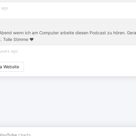
r ago
m Abend wenn ich am Computer arbeite diesen Podcast zu hören. Ger
t. Tolle Stimme ❤️
years ago
a Website
YouTube
charts.