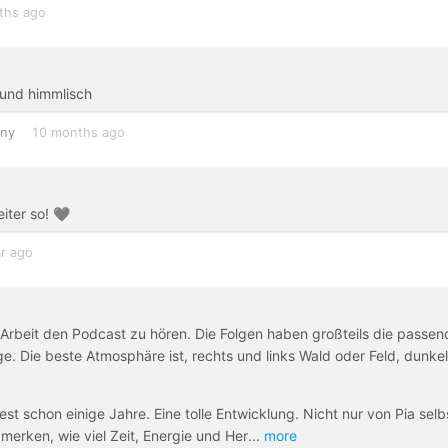
ths ago
 und himmlisch
ny
10 months ago
eiter so! 🖤
ar ago
Arbeit den Podcast zu hören. Die Folgen haben großteils die passen
ge. Die beste Atmosphäre ist, rechts und links Wald oder Feld, dunkel
st schon einige Jahre. Eine tolle Entwicklung. Nicht nur von Pia selb
 merken, wie viel Zeit, Energie und Her
...
more