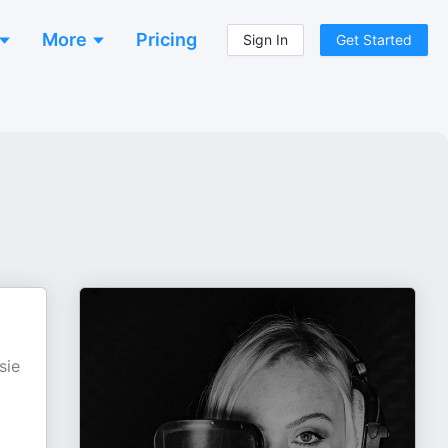
More
Pricing
Sign In
Get Started
sie