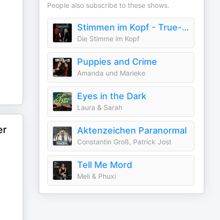
People also subscribe to these shows.
Stimmen im Kopf - True-Crime / Mystery Podcast
Die Stimme im Kopf
Puppies and Crime
Amanda und Marieke
Eyes in the Dark
Laura & Sarah
er
Aktenzeichen Paranormal
Constantin Groß, Patrick Jost
Tell Me Mord
Meli & Phuxi