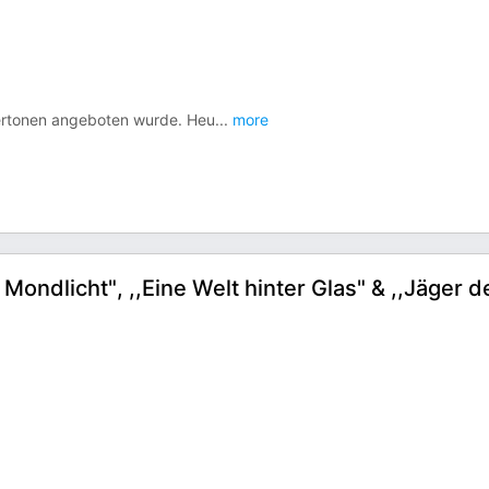
m Vertonen angeboten wurde. Heu
...
more
Mondlicht", ,,Eine Welt hinter Glas" & ,,Jäger d