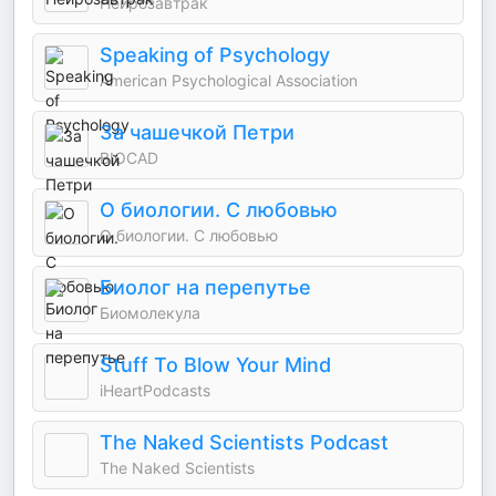
Нейрозавтрак
Speaking of Psychology
American Psychological Association
За чашечкой Петри
BIOCAD
О биологии. С любовью
О биологии. С любовью
Биолог на перепутье
Биомолекула
Stuff To Blow Your Mind
iHeartPodcasts
The Naked Scientists Podcast
The Naked Scientists