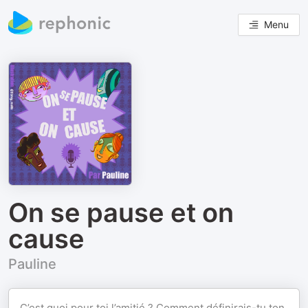
Menu
On se pause et on
cause
Pauline
C’est quoi pour toi l’amitié ? Comment définirais-tu ton