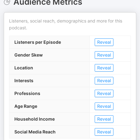
Audience Metrics
Listeners, social reach, demographics and more for this
podcast.
Listeners per Episode
Reveal
Gender Skew
Reveal
Location
Reveal
Interests
Reveal
Professions
Reveal
Age Range
Reveal
Household Income
Reveal
Social Media Reach
Reveal