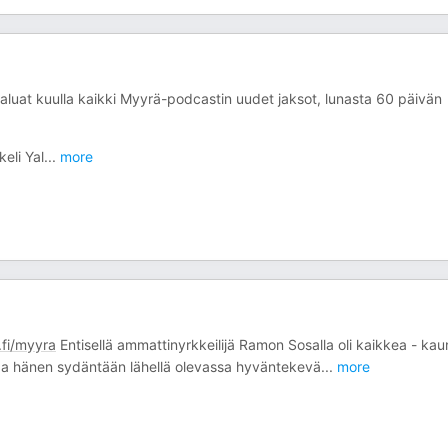
aluat kuulla kaikki Myyrä-podcastin uudet jaksot, lunasta 60 päivän
eli Yal
...
more
fi/myyra
Entisellä ammattinyrkkeilijä Ramon Sosalla oli kaikkea - kau
ntaa hänen sydäntään lähellä olevassa hyväntekevä
...
more