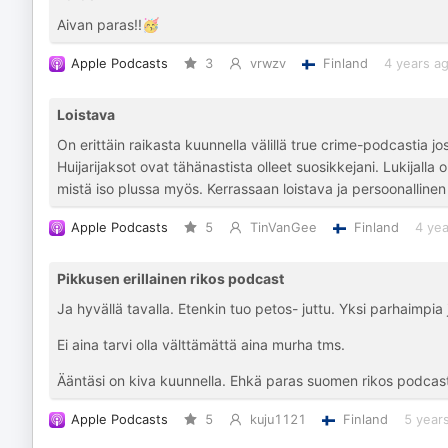
Aivan paras!!🥳
Apple Podcasts
3
vrwzv
Finland
4 years a
Loistava
On erittäin raikasta kuunnella välillä true crime-podcastia j
Huijarijaksot ovat tähänastista olleet suosikkejani. Lukijalla
mistä iso plussa myös. Kerrassaan loistava ja persoonalline
Apple Podcasts
5
TinVanGee
Finland
4 yea
Pikkusen erillainen rikos podcast
Ja hyvällä tavalla. Etenkin tuo petos- juttu. Yksi parhaimpia
Ei aina tarvi olla välttämättä aina murha tms.
Ääntäsi on kiva kuunnella. Ehkä paras suomen rikos podcas
Apple Podcasts
5
kuju1121
Finland
5 year