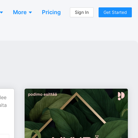
More
Pricing
Sign In
Get Started
lee
ita