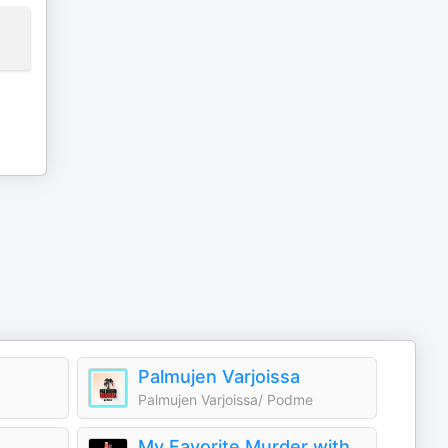
Palmujen Varjoissa
Palmujen Varjoissa/ Podme
My Favorite Murder with Karen Kilgariff and Georgia Hardstark