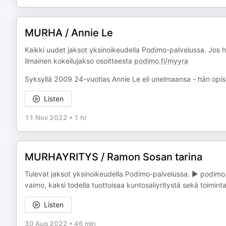
MURHA / Annie Le
Kaikki uudet jaksot yksinoikeudella Podimo-palvelussa. Jos h
ilmainen kokeilujakso osoitteesta
podimo.fi/myyra
Syksyllä 2009 24-vuotias Annie Le eli unelmaansa - hän opisk
Listen
11 Nov 2022
•
1 hr
MURHAYRITYS / Ramon Sosan tarina
Tulevat jaksot yksinoikeudella Podimo-palvelussa. ▶️
podimo.
vaimo, kaksi todella tuottoisaa kuntosaliyritystä sekä toimi
Listen
30 Aug 2022
•
46 min