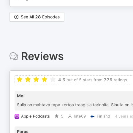
See All
28
Episodes
Reviews
4.5
out of 5 stars from
775
ratings
Moi
Sulla on mahtava tapa kertoa traagisia tarinoita. Sinulla on i
Apple Podcasts
5
late09
Finland
4 years a
Paras