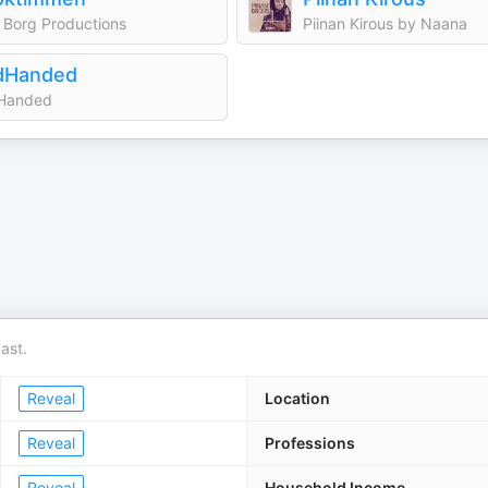
 Borg Productions
Piinan Kirous by Naana
dHanded
Handed
ast.
Reveal
Location
Reveal
Professions
Reveal
Household Income