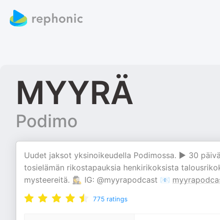
MYYRÄ
Podimo
Uudet jaksot yksinoikeudella Podimossa. ▶️ 30 päivä
tosielämän rikostapauksia henkirikoksista talousrikok
mysteereitä. 🕵‍♀️ IG: @myyrapodcast 📧
myyrapodca
775
ratings