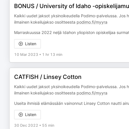
BONUS / University of Idaho -opiskelijam
Kaikki uudet jaksot yksinoikeudella Podimo-palvelussa. Jos h
ilmainen kokeilujakso osoitteesta
podimo.fi/myyra
Marraskuussa 2022 neljä Idahon yliopiston opiskelijaa surmatt
Listen
10 Mar 2023
•
1 hr 13 min
CATFISH / Linsey Cotton
Kaikki uudet jaksot yksinoikeudella Podimo-palvelussa. Jos h
ilmainen kokeilujakso osoitteesta
podimo.fi/myyra
Useita ihmisiä elämässään vainonnut Linsey Cotton nautti ai
Listen
30 Dec 2022
•
55 min