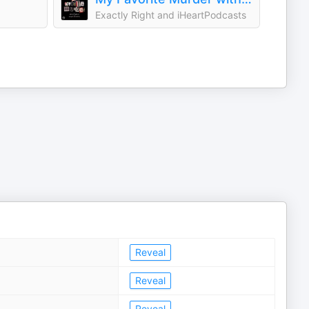
Exactly Right and iHeartPodcasts
Reveal
Reveal
Reveal