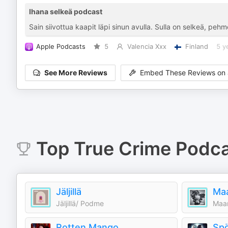
Ihana selkeä podcast
Sain siivottua kaapit läpi sinun avulla. Sulla on selkeä, pehmeä
Apple Podcasts
5
Valencia Xxx
Finland
5 y
See More Reviews
Embed These Reviews on 
Top
True Crime
Podca
Jäljillä
Maa
Jäljillä/ Podme
Maan
Rotten Mango
Sp