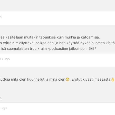
go
ossa käsitellään muitakin tapauksia kuin murhia ja katoamisia.
 on erittäin miellyttävä, selkeä ääni ja hän käyttää hyvää suomen kieltä
n lisä suomalaisten truu kraim -podcastien jatkumoon. 5/5*
rs ago
 juttuja mitä olen kuunnellut ja minä olen😂. Erotut kivasti massasta👌
t.
s ago