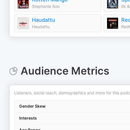
Stephanie Soo
Ek &
Haudattu
Re
Haudattu
Red
Audience Metrics
Listeners, social reach, demographics and more for this podc
Gender Skew
Interests
Age Range