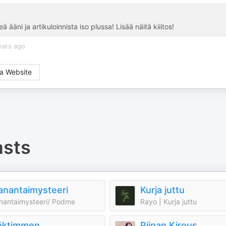
 ääni ja artikuloinnista iso plussa! Lisää näitä kiiitos!
ears ago
a Website
sts
nantaimysteeri
Kurja juttu
antaimysteeri/ Podme
Rayo | Kurja juttu
öktimmen
Piinan Kirous