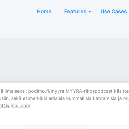
Home
Features
Use Cases
ä ilmaiseksi:
podimo.fi/myyra
MYYRÄ-rikospodcast käsitte
siin, sekä esimerkiksi erilaisia kummallisia katoamisia ja mu
st@gmail.com