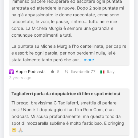
immenso piacere recuperare ed ascoltare ogni puntata
arretrata ed attendere le nuove. Dopo 2 sole puntate mi
ha già appassionato: le donne raccontate, come sono
raccontate, le voci, le pause, il ritmo... tutto nelle mie
corde. La Michela Murgia è sempre una garanzia e
comunque complimenti a tutti.
La puntata su Michela Murgia l’ho centellinata, per capire
e assorbire ogni parola, per non perdermi nulla, lei è
stata talmente tanto però che avr
...
more
Apple Podcasts
5
Iloveberlin77
Italy
3 years ago
Tagliaferri parla da doppiatrice di film e spot mielosi
Ti prego, bravissima C Tagliaferri, smettila di parlare
così!! Non è il doppiaggio di un film Rom Com, è un
podcast. Mi scuso profondamente, ma questo tono da
spot di mozzarella sublime è molto fastidioso. E cringing
😬 🙏🏼