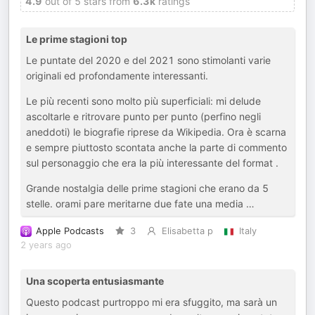
4.9
out of 5 stars from
6.3k
ratings
Le prime stagioni top
Le puntate del 2020 e del 2021 sono stimolanti varie
originali ed profondamente interessanti.
Le più recenti sono molto più superficiali: mi delude
ascoltarle e ritrovare punto per punto (perfino negli
aneddoti) le biografie riprese da Wikipedia. Ora è scarna
e sempre piuttosto scontata anche la parte di commento
sul personaggio che era la più interessante del format .
Grande nostalgia delle prime stagioni che erano da 5
stelle. orami pare meritarne due fate una media …
Apple Podcasts
3
Elisabetta p
Italy
2 years ago
Una scoperta entusiasmante
Questo podcast purtroppo mi era sfuggito, ma sarà un