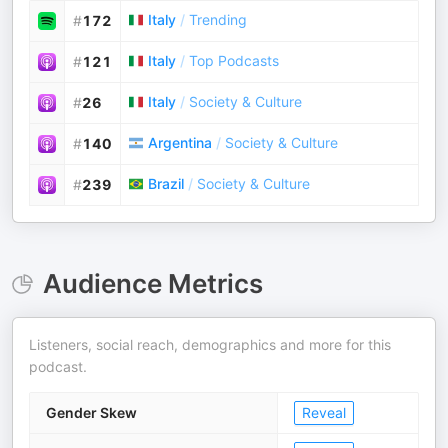
Italy
/
Trending
#
172
Italy
/
Top Podcasts
#
121
Italy
/
Society & Culture
#
26
Argentina
/
Society & Culture
#
140
Brazil
/
Society & Culture
#
239
Audience Metrics
Listeners, social reach, demographics and more for this
podcast.
Gender Skew
Reveal