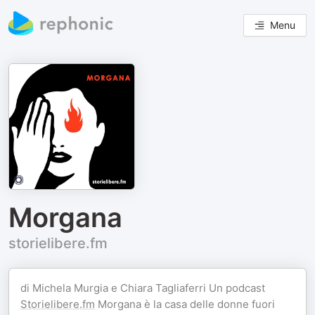
Menu
Morgana
storielibere.fm
di Michela Murgia e Chiara Tagliaferri Un podcast
Storielibere.fm
Morgana è la casa delle donne fuori