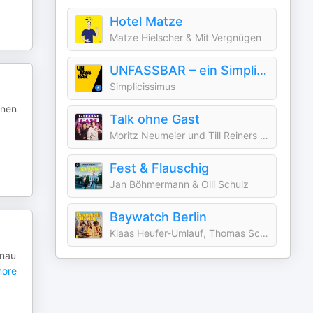
Hotel Matze
Matze Hielscher & Mit Vergnügen
UNFASSBAR – ein Simplicissimus Podcast
Simplicissimus
inen
Talk ohne Gast
Moritz Neumeier und Till Reiners | ARD
Fest & Flauschig
Jan Böhmermann & Olli Schulz
Baywatch Berlin
Klaas Heufer-Umlauf, Thomas Schmitt, Jakob Lundt & Studio Bummens
anau
ore