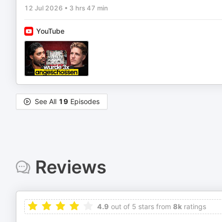
12 Jul 2026
•
3 hrs 47 min
YouTube
See All
19
Episodes
Reviews
4.9
out of 5 stars from
8k
ratings