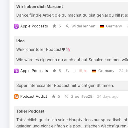
Wir lieben dich Marcant
Danke für die Arbeit die du machst du bist genial du hilfst 
Apple Podcasts
5
WildeHennen
Germany
Idee
Wirklicher toller Podcast❤️🦄
Wie wäre es eig wenn du auch auf auf Schulen kommen wür
Apple Podcasts
5
Loli 🍭🍬
Germany
24 d
Super interessanter Podcast mit wichtigen Stimmen.
Podcast Addict
5
GreenTea28
24 days ago
Toller Podcast
Tatsächlich gucke ich seine Hauptvideos nur sporadisch, ab
geladen und nicht einfach die populistischen Wachsfigure