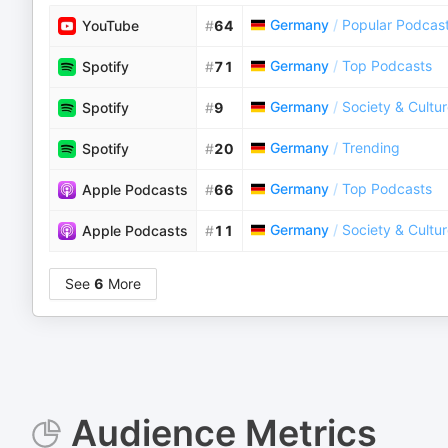
Germany
/
Popular Podcas
YouTube
#
64
Germany
/
Top Podcasts
Spotify
#
71
Germany
/
Society & Cultu
Spotify
#
9
Germany
/
Trending
Spotify
#
20
Germany
/
Top Podcasts
Apple Podcasts
#
66
Germany
/
Society & Cultu
Apple Podcasts
#
11
See
6
More
Audience Metrics