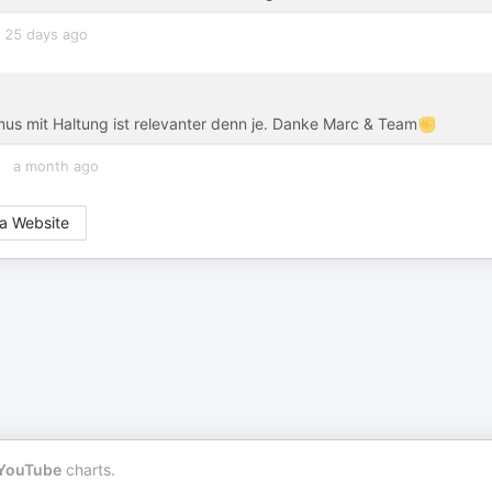
25 days ago
mus mit Haltung ist relevanter denn je. Danke Marc & Team✊
a month ago
a Website
YouTube
charts.