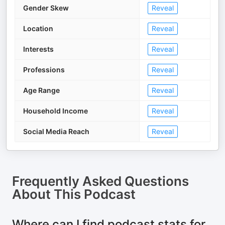
Gender Skew
Reveal
Location
Reveal
Interests
Reveal
Professions
Reveal
Age Range
Reveal
Household Income
Reveal
Social Media Reach
Reveal
Frequently Asked Questions
About
This Podcast
Where can I find podcast stats for