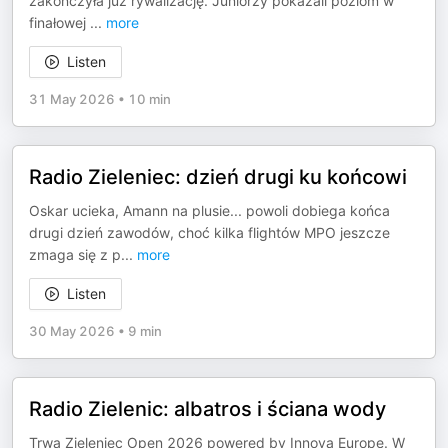
zakończyła już rywalizację. Juniorzy pokazali poziom w
finałowej
...
more
Listen
31 May 2026
•
10 min
Radio Zieleniec: dzień drugi ku końcowi
Oskar ucieka, Amann na plusie... powoli dobiega końca
drugi dzień zawodów, choć kilka flightów MPO jeszcze
zmaga się z p
...
more
Listen
30 May 2026
•
9 min
Radio Zielenic: albatros i ściana wody
Trwa Zieleniec Open 2026 powered by Innova Europe. W