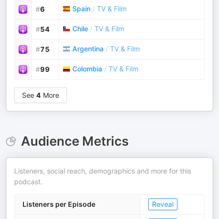
Spain
/
TV & Film
#
6
Chile
/
TV & Film
#
54
Argentina
/
TV & Film
#
75
Colombia
/
TV & Film
#
99
See
4
More
Audience Metrics
Listeners, social reach, demographics and more for this
podcast.
Listeners per Episode
Reveal