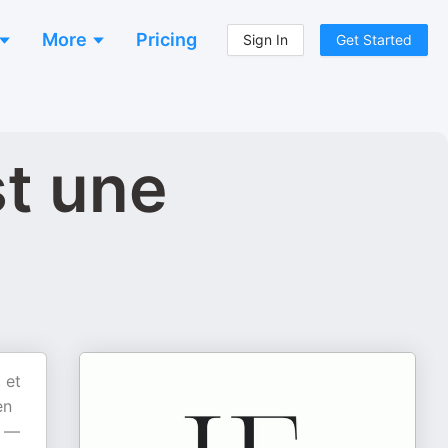
More
Pricing
Sign In
Get Started
st une
 et
en
i —