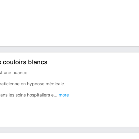
s couloirs blancs
est une nuance
praticienne en hypnose médicale.
ns les soins hospitaliers e
...
more