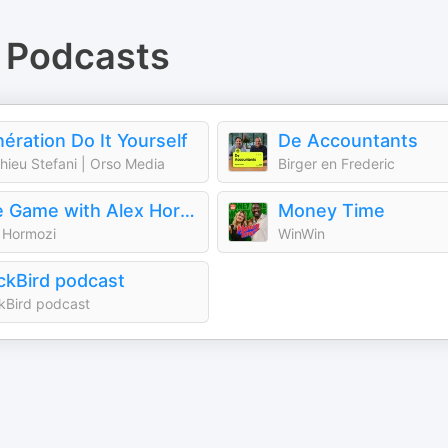
Podcasts
ération Do It Yourself
De Accountants
hieu Stefani | Orso Media
Birger en Frederic
The Game with Alex Hormozi
Money Time
 Hormozi
WinWin
ckBird podcast
kBird podcast