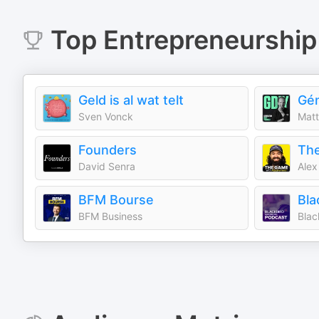
Top
Entrepreneurship
Geld is al wat telt
Gén
Sven Vonck
Matt
Founders
David Senra
Alex
BFM Bourse
Bla
BFM Business
Blac