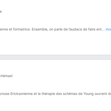
ce
?
ienne et formatrice. Ensemble, on parle de l’audace de faire ent
...
mo
schémas!
l’hypnose Ericksonienne et la thérapie des schémas de Young ouvrent d