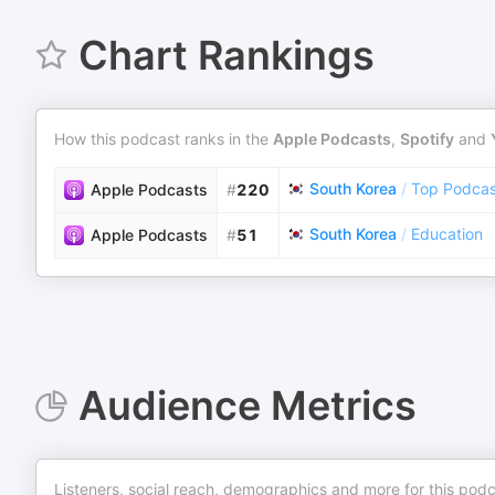
Chart Rankings
How this podcast ranks in the
Apple Podcasts
,
Spotify
and
South Korea
/
Top Podcas
Apple Podcasts
#
220
South Korea
/
Education
Apple Podcasts
#
51
Audience Metrics
Listeners, social reach, demographics and more for this podc