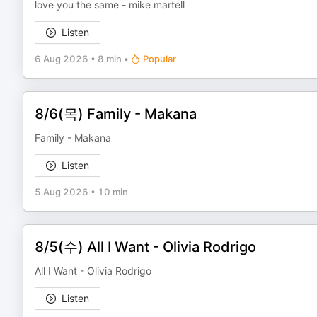
love you the same - mike martell
Listen
6 Aug 2026
•
8 min
•
Popular
8/6(목) Family - Makana
Family - Makana
Listen
5 Aug 2026
•
10 min
8/5(수) All I Want - Olivia Rodrigo
All I Want - Olivia Rodrigo
Listen