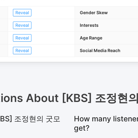
Reveal
Gender Skew
Reveal
Interests
Reveal
Age Range
Reveal
Social Media Reach
tions About
[KBS] 조정현
or [KBS] 조정현의 굿모
How many liste
get?