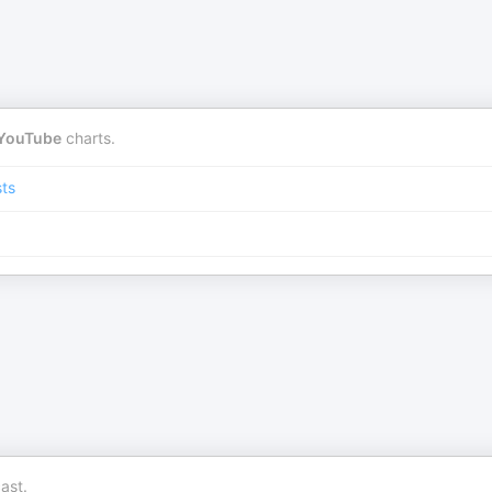
YouTube
charts.
ts
ast.