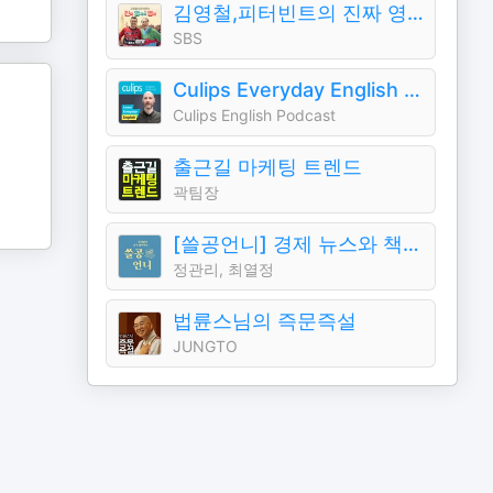
김영철,피터빈트의 진짜 영국식 영어（김영철의 파워FM）
SBS
Culips Everyday English Podcast
Culips English Podcast
출근길 마케팅 트렌드
곽팀장
[쓸공언니] 경제 뉴스와 책 읽기
정관리, 최열정
법륜스님의 즉문즉설
JUNGTO