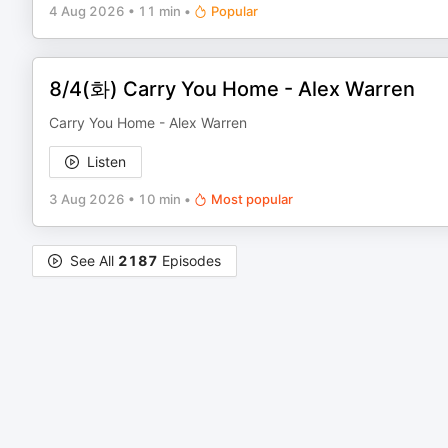
4 Aug 2026
•
11 min
•
Popular
8/4(화) Carry You Home - Alex Warren
Carry You Home - Alex Warren
Listen
3 Aug 2026
•
10 min
•
Most popular
See All
2187
Episodes