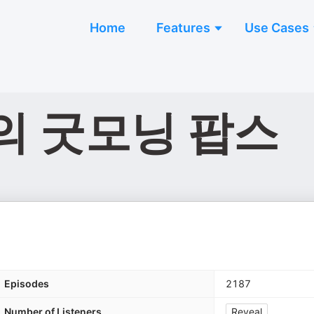
Home
Features
Use Cases
현의 굿모닝 팝스
Episodes
2187
Number of Listeners
Reveal