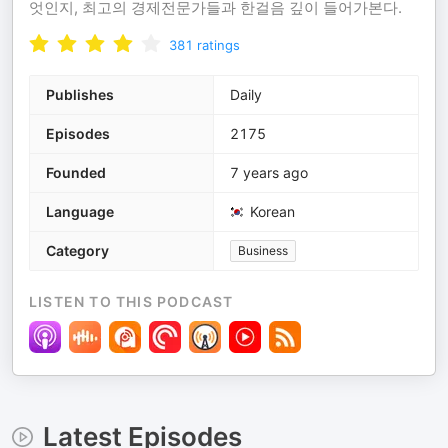
엇인지, 최고의 경제전문가들과 한걸음 깊이 들어가본다.
381
ratings
Publishes
Daily
Episodes
2175
Founded
7 years ago
Language
Korean
Category
Business
LISTEN TO THIS PODCAST
Latest Episodes