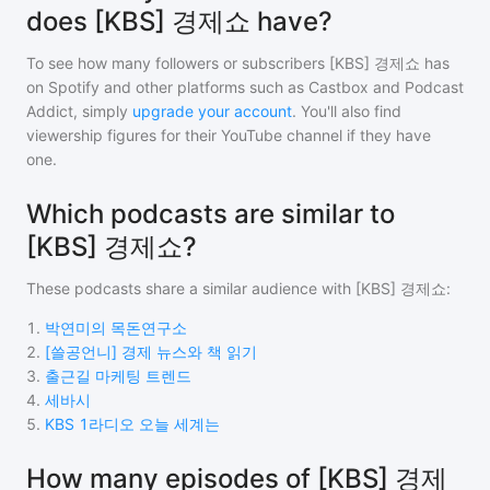
does [KBS] 경제쇼 have?
To see how many followers or subscribers
[KBS] 경제쇼
has
on Spotify and other platforms such as Castbox and Podcast
Addict, simply
upgrade your account
. You'll also find
viewership figures for their YouTube channel if they have
one.
Which podcasts are similar to
[KBS] 경제쇼?
These podcasts share a similar audience with
[KBS] 경제쇼
:
1
.
박연미의 목돈연구소
2
.
[쓸공언니] 경제 뉴스와 책 읽기
3
.
출근길 마케팅 트렌드
4
.
세바시
5
.
KBS 1라디오 오늘 세계는
How many episodes of [KBS] 경제