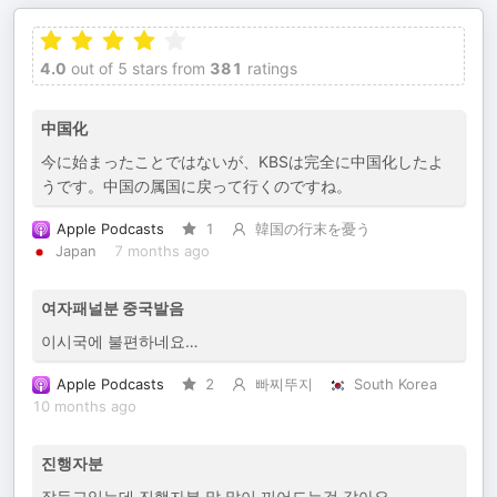
4.0
out of 5 stars from
381
ratings
中国化
今に始まったことではないが、KBSは完全に中国化したよ
うです。中国の属国に戻って行くのですね。
Apple Podcasts
1
韓国の行末を憂う
Japan
7 months ago
여자패널분 중국발음
이시국에 불편하네요…
Apple Podcasts
2
빠찌뚜지
South Korea
10 months ago
진행자분
잘듣고있는데 진행자분 말 많이 끼어드는것 같아요