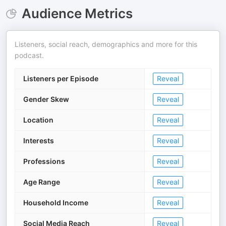
Audience Metrics
Listeners, social reach, demographics and more for this
podcast.
Listeners per Episode
Reveal
Gender Skew
Reveal
Location
Reveal
Interests
Reveal
Professions
Reveal
Age Range
Reveal
Household Income
Reveal
Social Media Reach
Reveal