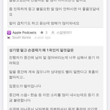
좀 진득하게 듣고 불필요한 말 많이 안하시면 더 좋을것같네
요
말이 겹치기도 하고 듣는데 방해가 많이되네요
Apple Podcasts
3
스칼렛001
South Korea
a year ago
성기영 말고 손경제가 왜 1위인지 알것같은
진행자가 중간에 남의 말 끊어버리는게 너무 심해서 듣기 어
려워요
말을 중간에 계속 끊으니까 상대방도 빨리 말한다고 호흡이
짧아지고..
집중도가 떨어집니다
중간에 스읍~ 한숨 등 이런 소리를 많이 내시는데요 듣기 조
금 불편합니다
손경제 아나운서 남자분음 차분하셔서 듣게 좋은데 성기영