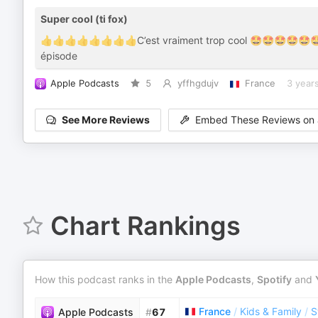
Super cool (ti fox)
👍👍👍👍👍👍👍👍C’est vraiment trop cool 🤩🤩🤩🤩🤩🤩 cont
épisode
Apple Podcasts
5
yffhgdujv
France
3 year
See More Reviews
Embed These Reviews on 
Chart Rankings
How this podcast ranks in the
Apple Podcasts
,
Spotify
and
France
/
Kids & Family
/
S
Apple Podcasts
#
67