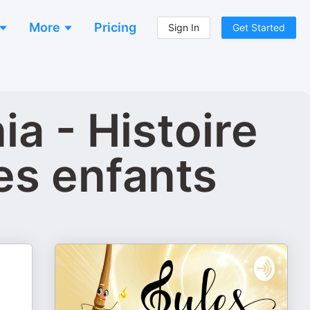
More
Pricing
Sign In
Get Started
a - Histoire
es enfants