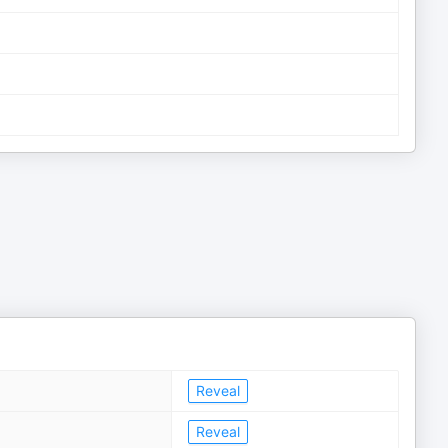
Reveal
Reveal