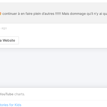
inuer à en faire plein d’autres !!!!!! Mais dommage qu’il n’y ai q
s ago
a Website
YouTube
charts.
tories for Kids