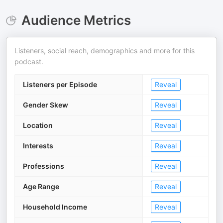
Audience Metrics
Listeners, social reach, demographics and more for this
podcast.
Listeners per Episode
Reveal
Gender Skew
Reveal
Location
Reveal
Interests
Reveal
Professions
Reveal
Age Range
Reveal
Household Income
Reveal