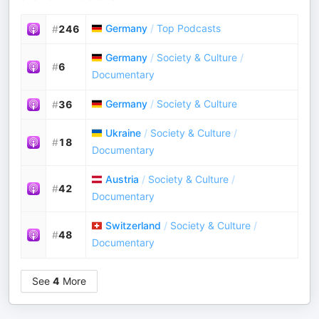
Germany
/
Top Podcasts
#
246
Germany
/
Society & Culture
/
#
6
Documentary
Germany
/
Society & Culture
#
36
Ukraine
/
Society & Culture
/
#
18
Documentary
Austria
/
Society & Culture
/
#
42
Documentary
Switzerland
/
Society & Culture
/
#
48
Documentary
See
4
More