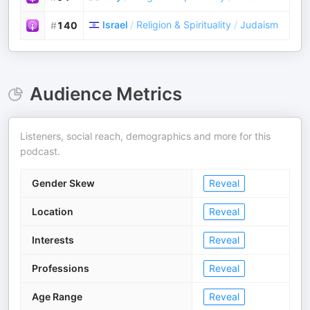
Israel
/
Religion & Spirituality
/
Judaism
#
140
Audience Metrics
Listeners, social reach, demographics and more for this
podcast.
Gender Skew
Reveal
Location
Reveal
Interests
Reveal
Professions
Reveal
Age Range
Reveal